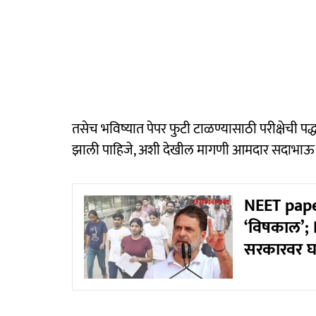
तसेच भविष्यात पेपर फुटी टाळण्यासाठी परीक्षेची प
झाली पाहिजे, अशी देखील मागणी आमदार सदाभा
NEET paper
‘विषकाल’; N
सरकारवर 