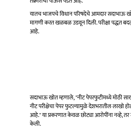
तक्रारींचा पाऊस पडत आहे.
यातच भाजपचे विधान परिषदेचे आमदार सदाभाऊ खोत यां
मागणी करत खळबळ उडवून दिली. परीक्षा पद्धत बदलून
आहे.
सदाभाऊ खोत म्हणाले, "नीट पेपरफुटीमध्ये मोठी साखळी
नीट परीक्षेचा पेपर फुटल्यामुळे देशभरातील लाखो होत
आहे." या प्रकरणात केवळ छोट्या आरोपींना नव्हे, तर 
केली.