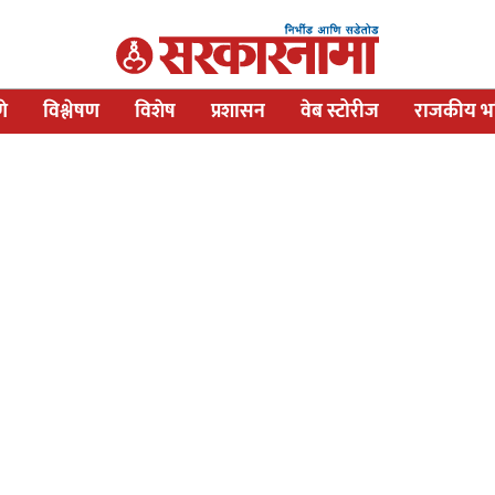
णे
विश्लेषण
विशेष
प्रशासन
वेब स्टोरीज
राजकीय भव