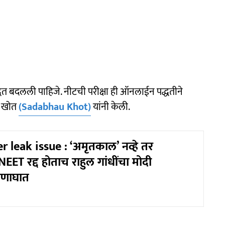
द्धत बदलली पाहिजे. नीटची परीक्षा ही ऑनलाईन पद्धतीने
ऊ खोत
(Sadabhau Khot)
यांनी केली.
 leak issue : ‘अमृतकाल’ नव्हे तर
EET रद्द होताच राहुल गांधींचा मोदी
घणाघात