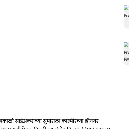
काळी साडेअकराच्या सुमाराला काश्मीरच्या श्रीनगर