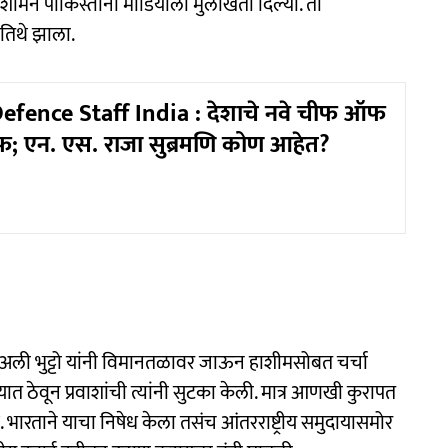
ं. हाशीमने पाकिस्तानी मीडियाला मुलाखती दिल्या. तो
 तिथे झाला.
efence Staff India : देशाचे नवे चीफ ऑफ
टाफ; एन. एस. राजा सुब्रमणि कोण आहेत?
्फीकार अली भुट्टो यांनी विमानतळावर जाऊन हाशीमसोबत चर्चा
त ठेवून प्रवाशांची त्यांनी सुटका केली. मात्र आणखी कुरापत
रताने याचा निषेध केला तसंच आंतरराष्ट्रीय समुदायासमोर