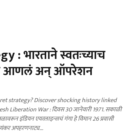
y : भारताने स्वतःच्याच
ून आणलं अन् ऑपरेशन
cret strategy? Discover shocking history linked
sh Liberation War : दिवस 30 जानेवारी 1971. सकाळी
तळावरून इंडियन एयरलाइन्सचं गंगा हे विमान 26 प्रवासी
 भयंकर अपहरणनाट्य...