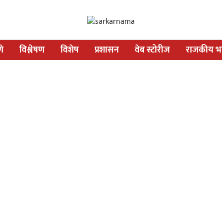
णे
विश्लेषण
विशेष
प्रशासन
वेब स्टोरीज
राजकीय भव