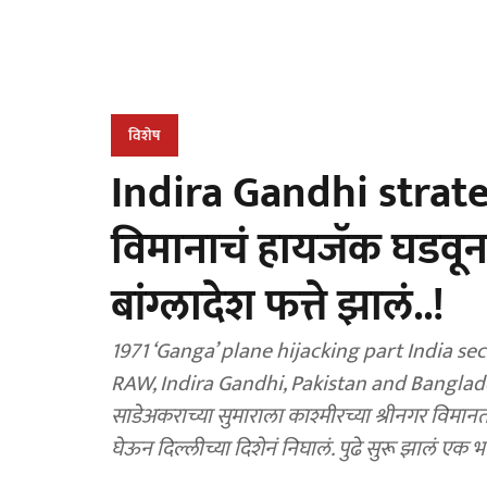
विशेष
Indira Gandhi strateg
विमानाचं हायजॅक घडव
बांग्लादेश फत्ते झालं..!
1971 ‘Ganga’ plane hijacking part India se
RAW, Indira Gandhi, Pakistan and Banglade
साडेअकराच्या सुमाराला काश्मीरच्या श्रीनगर विमान
घेऊन दिल्लीच्या दिशेनं निघालं. पुढे सुरू झालं एक