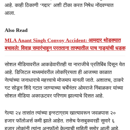
आहे. काही ठिकाणी ‘गद्दार’ अशी टीका करत निषेध नोंदवण्यात
आला.
Also Read
MLA Anant Singh Convoy Accident: आमदार थोडक्यात
बचावले! विवाह समारंभाहून परतताना ताफ्यातील पाच गाड्यांची धडक
सोशल मीडियावरील आकडेवारीतही या नाराजीचे प्रतिबिंब दिसून येत
आहे. डिजिटल माध्यमांवरील लोकप्रियता ही आजच्या काळात
नेत्यांच्या जनाधाराचे महत्त्वाचे मोजमाप मानली जाते. अशातच, ठाकरे
गट सोडून शिंदे गटात जाण्याच्या चर्चेनंतर ओमराजे निंबाळकर यांच्या
सोशल मीडिया अकाऊटवर परिणाम झाल्याचे दिसत आहे.
गेल्या २४ तासांत त्यांच्या इन्स्टाग्राम खात्यावरून जवळपास २०
हजार फॉलोअर्स कमी झाले आहेत. तसेच फेसबुकवरही सुमारे ६
हजार लोकांनी त्यांना अनफॉलो केल्याची माहिती समोर आली आहे.