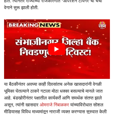
होते. त्यानंतर राज्याच्या राजकारणात ‘ऑपरेशन टायगर’ची चर्चा
वेगाने सुरू झाली होती.
या बैठकीनंतर अवघ्या काही दिवसांतच अनेक खासदारांनी वेगळी
भूमिका घेतल्याने ठाकरे गटाला मोठा धक्का बसल्याचे मानले जात
आहे. बंडखोरीनंतर पक्षातील कार्यकर्ते आणि समर्थक संतप्त झाले
असून, त्यांनी खासदार
ओमराजे निंबाळकर
यांच्याविरोधात सोशल
मीडियासह विविध माध्यमांतून नाराजी व्यक्त करण्यास सुरुवात केली