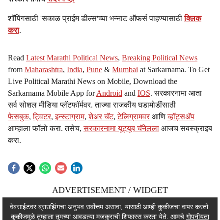
शॉपिंगसाठी 'सकाळ प्राईम डील्स'च्या भन्नाट ऑफर्स पाहण्यासाठी
क्लिक
करा
.
Read
Latest Marathi Political News
,
Breaking Political News
from
Maharashtra
,
India
,
Pune
&
Mumbai
at Sarkarnama. To Get
Live Political Marathi News on Mobile, Download the
Sarkarnama Mobile App for
Android
and
IOS
. सरकारनामा आता
सर्व सोशल मीडिया प्लॅटफॉर्मवर. ताज्या राजकीय घडामोडींसाठी
फेसबुक
,
ट्विटर
,
इन्स्टाग्राम
,
शेअर चॅट
,
टेलिग्रामवर
आणि
व्हॉट्सॲप
आम्हाला फॉलो करा. तसेच,
सरकारनामा यूट्यूब चॅनेलला
आजच सबस्क्राइब
करा.
ADVERTISEMENT / WIDGET
ADVERTISEMENT / WIDGET
वेबसाईटवर ब्राउझिंगचा अनुभव सर्वोत्तम असावा, यासाठी आम्ही कुकीजचा वापर करतो.
कुकीजमुळे तुम्हाला तुमच्या आवडत्या मजकुराची शिफारस करता येते. आमचे
गोपनीयता