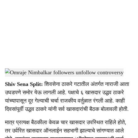
o
c
i
a
l
s
Omraje Nimbalkar followers unfollow controversy
-
Sarkarnama
h
Shiv Sena Split:
शिवसेना ठाकरे गटातील अंतर्गत नाराजी आता
a
उघडपणे समोर येऊ लागली आहे. पक्षाचे ६ खासदार उद्धव ठाकरे
r
यांच्यापासून दूर गेल्याची चर्चा राजकीय वर्तुळात रंगली आहे. काही
दिवसांपूर्वी उद्धव ठाकरे यांनी सर्व खासदारांची बैठक बोलावली होती.
e
मात्र प्रत्यक्ष बैठकीला केवळ चार खासदार उपस्थित राहिले होते,
तर उर्वरित खासदार ऑनलाईन सहभागी झाल्याचे सांगण्यात आले