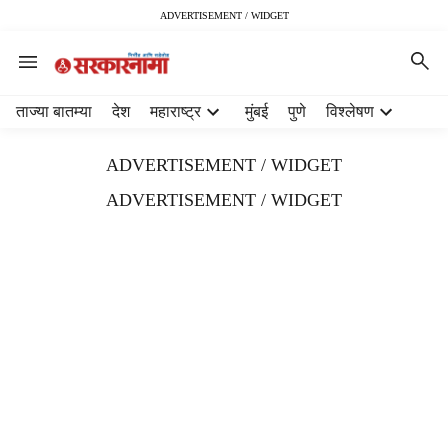
ADVERTISEMENT / WIDGET
H
ताज्या बातम्या
देश
महाराष्ट्र
मुंबई
पुणे
विश्लेषण
e
a
ADVERTISEMENT / WIDGET
d
e
ADVERTISEMENT / WIDGET
r
m
e
n
u
i
t
e
m
s