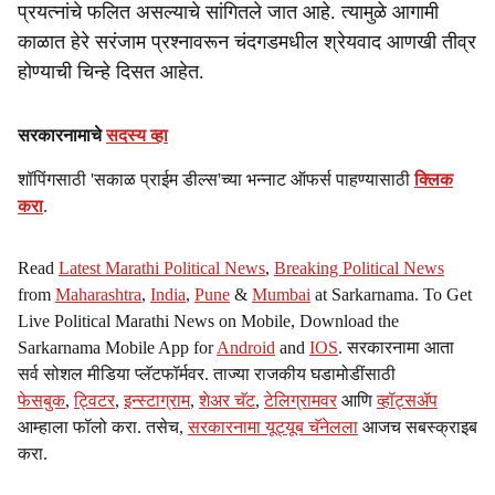
प्रयत्नांचे फलित असल्याचे सांगितले जात आहे. त्यामुळे आगामी
काळात हेरे सरंजाम प्रश्नावरून चंदगडमधील श्रेयवाद आणखी तीव्र
होण्याची चिन्हे दिसत आहेत.
सरकारनामाचे
सदस्य व्हा
शॉपिंगसाठी 'सकाळ प्राईम डील्स'च्या भन्नाट ऑफर्स पाहण्यासाठी
क्लिक
करा
.
Read
Latest Marathi Political News
,
Breaking Political News
from
Maharashtra
,
India
,
Pune
&
Mumbai
at Sarkarnama. To Get
Live Political Marathi News on Mobile, Download the
Sarkarnama Mobile App for
Android
and
IOS
. सरकारनामा आता
सर्व सोशल मीडिया प्लॅटफॉर्मवर. ताज्या राजकीय घडामोडींसाठी
फेसबुक
,
ट्विटर
,
इन्स्टाग्राम
,
शेअर चॅट
,
टेलिग्रामवर
आणि
व्हॉट्सॲप
आम्हाला फॉलो करा. तसेच,
सरकारनामा यूट्यूब चॅनेलला
आजच सबस्क्राइब
करा.