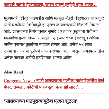
पाठवले जायचे हैदराबादला, कारण वाचून तुम्हीही व्हाल थक्क..!
मुख्यमंत्री देवेंद्र फडणवीस आणि महसूल मंत्री चंद्रशेखर बावनकुळे
यांनी घेतलेल्या निर्णयामुळे हा प्रश्न कायमस्वरूपी निकाली निघाला
आहे. शासनाच्या निर्णयानुसार सुमारे २२ हजार कुटुंबांना शेतीच्या
मालकीचा हक्क मिळणार असून १२ हजार ५०० हेक्टरहून अधिक
जमीन प्रत्यक्ष कुळांच्या नावावर होणार आहे. तसेच ५४ लाख
रुपयांचा नजराणा पूर्णपणे माफ करण्यात आला असून कागदपत्रांतील
अनेक जाचक अटीही हटविण्यात आल्या आहेत.
Also Read
Congress News : माजी आमदाराच्या पत्नीला नातेवाईकांनीच केलं
बेघर; तब्बल 5 कोटींची फसवणूक, पेन्शनही लाटली...
'सातत्याच्या पाठपुराव्यामुळेच प्रश्न सुटला'