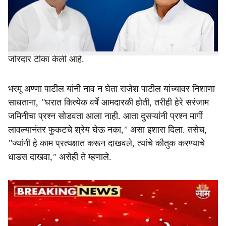
अखेर मार्गी लागला आहे. यावरूनच आता श्रेयवादाला सुरुवात झाली
e
आहे. शासनाच्या निर्णयानंतर माजी आमदार राजेश पाटील यांच्या
समर्थकांकडून या निर्णयाचे श्रेय घेण्याचा प्रयत्न सुरू होताच
भाजपचे ज्येष्ठ नेते व माजी मंत्री भरमू अण्णा पाटील यांनी त्यांच्यावर
जोरदार टीका केली आहे.
भरमू अण्णा पाटील यांनी नाव न घेता राजेश पाटील यांच्यावर निशाणा
साधताना,
"
घरात कित्येक वर्षे आमदारकी होती, तरीही हेरे सरंजाम
जमिनीचा प्रश्न सोडवता आला नाही. आता दुसऱ्यांनी प्रश्न मार्गी
लावल्यानंतर फुकटचे श्रेय घेऊ नका
,"
असा इशारा दिला. तसेच,
"
ज्यांनी हे काम प्रत्यक्षात करून दाखवले, त्यांचे कौतुक करण्याचे
धाडस दाखवा
,"
असेही ते म्हणाले.