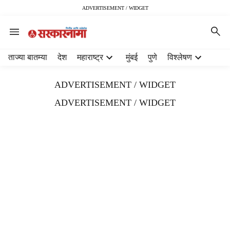
ADVERTISEMENT / WIDGET
H
ताज्या बातम्या
देश
महाराष्ट्र
मुंबई
पुणे
विश्लेषण
e
a
ADVERTISEMENT / WIDGET
d
e
ADVERTISEMENT / WIDGET
r
m
e
n
u
i
t
e
m
s