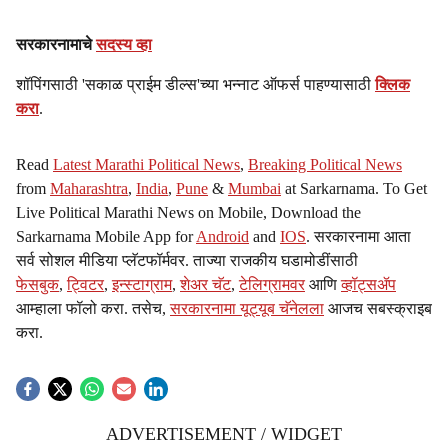
सरकारनामाचे
सदस्य व्हा
शॉपिंगसाठी 'सकाळ प्राईम डील्स'च्या भन्नाट ऑफर्स पाहण्यासाठी
क्लिक
करा
.
Read
Latest Marathi Political News
,
Breaking Political News
from
Maharashtra
,
India
,
Pune
&
Mumbai
at Sarkarnama. To Get
Live Political Marathi News on Mobile, Download the
Sarkarnama Mobile App for
Android
and
IOS
. सरकारनामा आता
सर्व सोशल मीडिया प्लॅटफॉर्मवर. ताज्या राजकीय घडामोडींसाठी
फेसबुक
,
ट्विटर
,
इन्स्टाग्राम
,
शेअर चॅट
,
टेलिग्रामवर
आणि
व्हॉट्सॲप
आम्हाला फॉलो करा. तसेच,
सरकारनामा यूट्यूब चॅनेलला
आजच सबस्क्राइब
करा.
ADVERTISEMENT / WIDGET