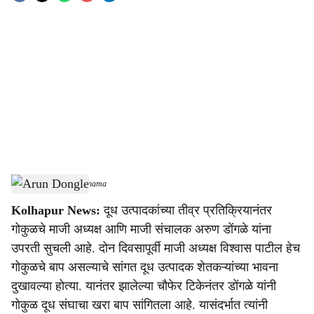
o
c
i
a
l
s
Arun Dongle
-
Sarkarnama
h
Kolhapur News:
दूध उत्पादकांच्या तीव्र प्रतिक्रियानंतर
a
गोकुळचे माजी अध्यक्ष आणि माजी संचालक अरुण डोंगळे यांना
r
उपरती सुचली आहे. दोन दिवसापूर्वी माजी अध्यक्ष विश्वास पाटील हेच
गोकुळचे बाप असल्याचे सांगत दूध उत्पादक शेतकऱ्यांच्या भावना
e
दुखावल्या होत्या. यानंतर झालेल्या चौफेर टिकेनंतर डोंगळे यांनी
गोकुळ दूध संघाचा खरा बाप सांगितला आहे. यासंदर्भात त्यांनी