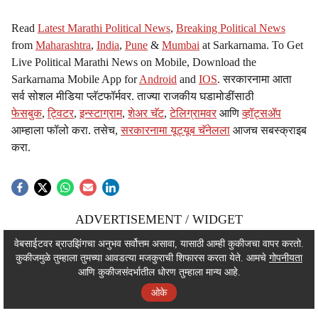
Read
Latest Marathi Political News
,
Breaking Political News
from
Maharashtra
,
India
,
Pune
&
Mumbai
at Sarkarnama. To Get
Live Political Marathi News on Mobile, Download the
Sarkarnama Mobile App for
Android
and
IOS
. सरकारनामा आता
सर्व सोशल मीडिया प्लॅटफॉर्मवर. ताज्या राजकीय घडामोडींसाठी
फेसबुक
,
ट्विटर
,
इन्स्टाग्राम
,
शेअर चॅट
,
टेलिग्रामवर
आणि
व्हॉट्सॲप
आम्हाला फॉलो करा. तसेच,
सरकारनामा यूट्यूब चॅनेलला
आजच सबस्क्राइब
करा.
ADVERTISEMENT / WIDGET
ADVERTISEMENT / WIDGET
वेबसाईटवर ब्राउझिंगचा अनुभव सर्वोत्तम असावा, यासाठी आम्ही कुकीजचा वापर करतो.
कुकीजमुळे तुम्हाला तुमच्या आवडत्या मजकुराची शिफारस करता येते. आमचे
गोपनीयता
ADVERTISEMENT / WIDGET
आणि कुकीजसंदर्भातील धोरण तुम्हाला मान्य आहे.
ओके