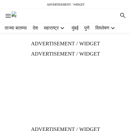
ADVERTISEMENT / WIDGET
H
ताज्या बातम्या
देश
महाराष्ट्र
मुंबई
पुणे
विश्लेषण
e
a
ADVERTISEMENT / WIDGET
d
e
ADVERTISEMENT / WIDGET
r
m
e
n
u
i
t
e
m
s
ADVERTISEMENT / WIDGET