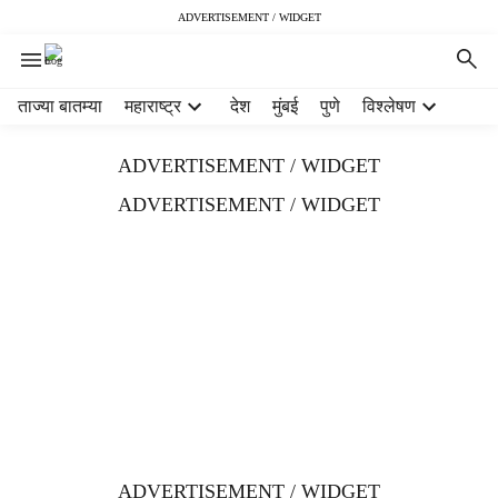
ADVERTISEMENT / WIDGET
H
ताज्या बातम्या
महाराष्ट्र
देश
मुंबई
पुणे
विश्लेषण
e
a
ADVERTISEMENT / WIDGET
d
e
ADVERTISEMENT / WIDGET
r
m
e
n
u
i
t
e
m
s
ADVERTISEMENT / WIDGET