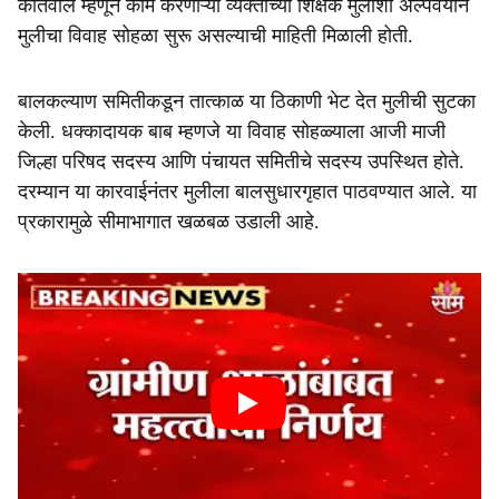
कोतवाल म्हणून काम करणाऱ्या व्यक्तीच्या शिक्षक मुलाशी अल्पवयीन
e
मुलीचा विवाह सोहळा सुरू असल्याची माहिती मिळाली होती.
बालकल्याण समितीकडून तात्काळ या ठिकाणी भेट देत मुलीची सुटका
केली. धक्कादायक बाब म्हणजे या विवाह सोहळ्याला आजी माजी
जिल्हा परिषद सदस्य आणि पंचायत समितीचे सदस्य उपस्थित होते.
दरम्यान या कारवाईनंतर मुलीला बालसुधारगृहात पाठवण्यात आले. या
प्रकारामुळे सीमाभागात खळबळ उडाली आहे.