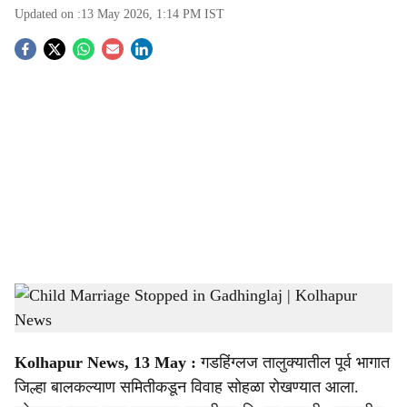
Updated on :
13 May 2026, 1:14 PM
IST
S
o
c
i
a
l
s
Officials from the Child Welfare Committee intervened and stopped a child marriage
h
ceremony in Gadhinglaj taluka
-
Sarkarnama
a
Kolhapur News, 13 May :
गडहिंग्लज तालुक्यातील पूर्व भागात
r
जिल्हा बालकल्याण समितीकडून विवाह सोहळा रोखण्यात आला.