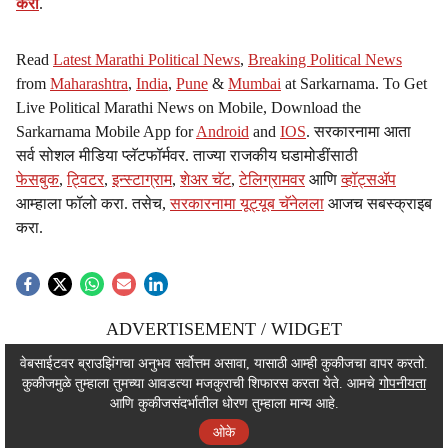
करा
.
Read
Latest Marathi Political News
,
Breaking Political News
from
Maharashtra
,
India
,
Pune
&
Mumbai
at Sarkarnama. To Get
Live Political Marathi News on Mobile, Download the
Sarkarnama Mobile App for
Android
and
IOS
. सरकारनामा आता
सर्व सोशल मीडिया प्लॅटफॉर्मवर. ताज्या राजकीय घडामोडींसाठी
फेसबुक
,
ट्विटर
,
इन्स्टाग्राम
,
शेअर चॅट
,
टेलिग्रामवर
आणि
व्हॉट्सॲप
आम्हाला फॉलो करा. तसेच,
सरकारनामा यूट्यूब चॅनेलला
आजच सबस्क्राइब
करा.
ADVERTISEMENT / WIDGET
ADVERTISEMENT / WIDGET
वेबसाईटवर ब्राउझिंगचा अनुभव सर्वोत्तम असावा, यासाठी आम्ही कुकीजचा वापर करतो.
कुकीजमुळे तुम्हाला तुमच्या आवडत्या मजकुराची शिफारस करता येते. आमचे
गोपनीयता
ADVERTISEMENT / WIDGET
आणि कुकीजसंदर्भातील धोरण तुम्हाला मान्य आहे.
ओके