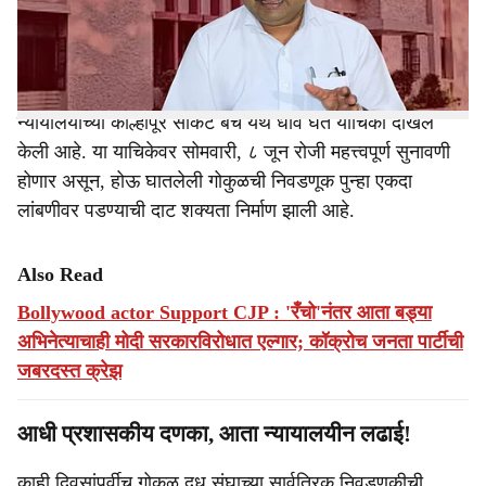
कुऱ्हाड चालवल्यानंतर आता हे राजकारण थेट न्यायालयाच्या
e
उंबरठ्यात पोहोचले आहे.
आमदार सतेज पाटील यांनी या अनपेक्षित कारवाईविरोधात मुंबई उच्च
न्यायालयाच्या कोल्हापूर सर्किट बेंच येथे धाव घेत याचिका दाखल
केली आहे. या याचिकेवर सोमवारी, ८ जून रोजी महत्त्वपूर्ण सुनावणी
होणार असून, होऊ घातलेली गोकुळची निवडणूक पुन्हा एकदा
लांबणीवर पडण्याची दाट शक्यता निर्माण झाली आहे.
Also Read
Bollywood actor Support CJP : 'रँचो'नंतर आता बड्या
अभिनेत्याचाही मोदी सरकारविरोधात एल्गार; कॉक्रोच जनता पार्टीची
जबरदस्त क्रेझ
आधी प्रशासकीय दणका, आता न्यायालयीन लढाई!
काही दिवसांपूर्वीच गोकुळ दूध संघाच्या सार्वत्रिक निवडणुकीची