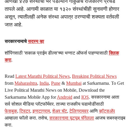
आणखी ४२७ संस्थांची भर पडल्याने गोकुळचे राजकारण प्रचंड
तापले आहे. आगामी काळात या १३२० संस्थांचीही सुनावणी होणार
असून, त्यातीलही अनेक संस्था अपात्र ठरण्याची शक्यता वर्तवली
जात आहे.
सरकारनामाचे
सदस्य व्हा
शॉपिंगसाठी 'सकाळ प्राईम डील्स'च्या भन्नाट ऑफर्स पाहण्यासाठी
क्लिक
करा
.
Read
Latest Marathi Political News
,
Breaking Political News
from
Maharashtra
,
India
,
Pune
&
Mumbai
at Sarkarnama. To Get
Live Political Marathi News on Mobile, Download the
Sarkarnama Mobile App for
Android
and
IOS
. सरकारनामा आता
सर्व सोशल मीडिया प्लॅटफॉर्मवर. ताज्या राजकीय घडामोडींसाठी
फेसबुक
,
ट्विटर
,
इन्स्टाग्राम
,
शेअर चॅट
,
टेलिग्रामवर
आणि
व्हॉट्सॲप
आम्हाला फॉलो करा. तसेच,
सरकारनामा यूट्यूब चॅनेलला
आजच सबस्क्राइब
करा.