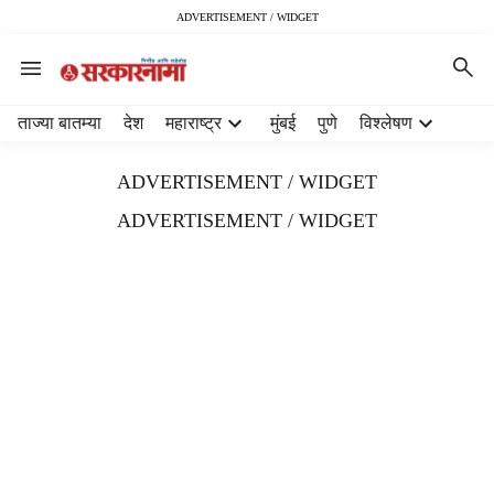
ADVERTISEMENT / WIDGET
H
ताज्या बातम्या
देश
महाराष्ट्र
मुंबई
पुणे
विश्लेषण
e
a
ADVERTISEMENT / WIDGET
d
e
ADVERTISEMENT / WIDGET
r
m
e
n
u
i
t
e
m
s