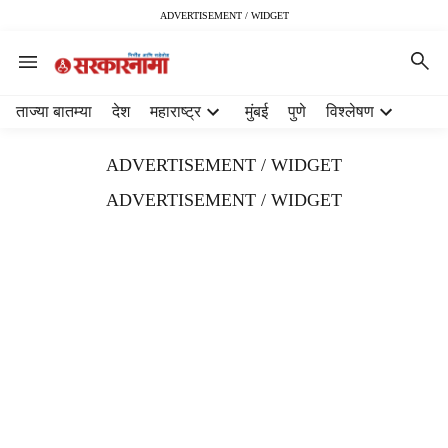
ADVERTISEMENT / WIDGET
H
ताज्या बातम्या
देश
महाराष्ट्र
मुंबई
पुणे
विश्लेषण
e
a
ADVERTISEMENT / WIDGET
d
e
ADVERTISEMENT / WIDGET
r
m
e
n
u
i
t
e
m
s