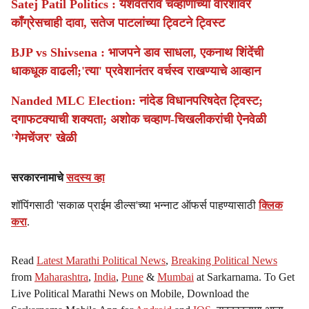
Satej Patil Politics : यशवंतराव चव्हाणांच्या वारशावर
काँग्रेसचाही दावा, सतेज पाटलांच्या ट्विटने ट्विस्ट
BJP vs Shivsena : भाजपने डाव साधला, एकनाथ शिंदेंची
धाकधूक वाढली;'त्या' प्रवेशानंतर वर्चस्व राखण्याचे आव्हान
Nanded MLC Election: नांदेड विधानपरिषदेत ट्विस्ट;
दगाफटक्याची शक्यता; अशोक चव्हाण-चिखलीकरांची ऐनवेळी
'गेमचेंजर' खेळी
सरकारनामाचे
सदस्य व्हा
शॉपिंगसाठी 'सकाळ प्राईम डील्स'च्या भन्नाट ऑफर्स पाहण्यासाठी
क्लिक
करा
.
Read
Latest Marathi Political News
,
Breaking Political News
from
Maharashtra
,
India
,
Pune
&
Mumbai
at Sarkarnama. To Get
Live Political Marathi News on Mobile, Download the