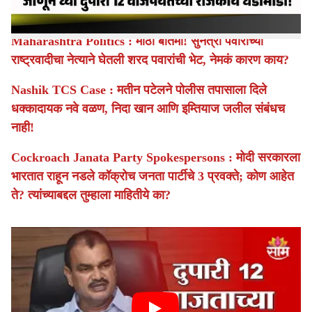
Top Ten राजकीय घडामोडी...
Maharashtra Politics : मोठी बातमी! सुनेत्रा पवारांच्या
राष्ट्रवादीचा नेत्याने घेतली शरद पवारांची भेट, नेमकं कारण काय?
Nashik TCS Case : मतीन पटेलने पोलीस तपासाला दिले
धक्कादायक नवे वळण, निदा खान आणि इम्तियाज जलील संबंधच
नाही!
Cockroach Janata Party Spokespersons : मोदी सरकारला
भारतात राहून नडले कॉक्रोच जनता पार्टीचे 3 प्रवक्ते; कोण आहेत
ते? त्यांच्याबद्दल तुम्हाला माहितीये का?