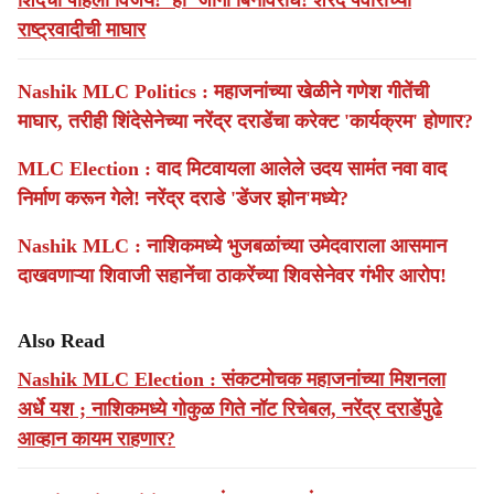
शिंदेंचा पहिला विजय! 'ही' जागा बिनविरोध! शरद पवारांच्या
राष्ट्रवादीची माघार
Nashik MLC Politics : महाजनांच्या खेळीने गणेश गीतेंची
माघार, तरीही शिंदेसेनेच्या नरेंद्र दराडेंचा करेक्ट 'कार्यक्रम' होणार?
MLC Election : वाद मिटवायला आलेले उदय सामंत नवा वाद
निर्माण करून गेले! नरेंद्र दराडे 'डेंजर झोन'मध्ये?
Nashik MLC : नाशिकमध्ये भुजबळांच्या उमेदवाराला आसमान
दाखवणाऱ्या शिवाजी सहानेंचा ठाकरेंच्या शिवसेनेवर गंभीर आरोप!
Also Read
Nashik MLC Election : संकटमोचक महाजनांच्या मिशनला
अर्धे यश ; नाशिकमध्ये गोकुळ गिते नॉट रिचेबल, नरेंद्र दराडेंपुढे
आव्हान कायम राहणार?