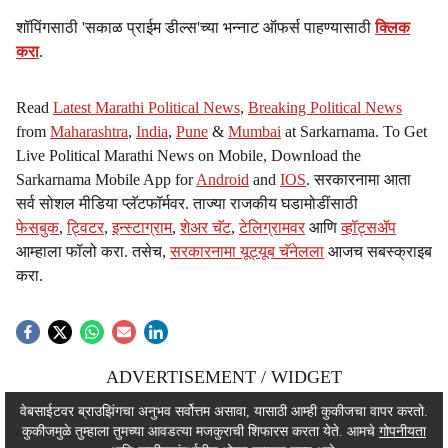
शॉपिंगसाठी 'सकाळ प्राईम डील्स'च्या भन्नाट ऑफर्स पाहण्यासाठी
क्लिक
करा
.
Read
Latest Marathi Political News
,
Breaking Political News
from
Maharashtra
,
India
,
Pune
&
Mumbai
at Sarkarnama. To Get
Live Political Marathi News on Mobile, Download the
Sarkarnama Mobile App for
Android
and
IOS
. सरकारनामा आता
सर्व सोशल मीडिया प्लॅटफॉर्मवर. ताज्या राजकीय घडामोडींसाठी
फेसबुक
,
ट्विटर
,
इन्स्टाग्राम
,
शेअर चॅट
,
टेलिग्रामवर
आणि
व्हॉट्सॲप
आम्हाला फॉलो करा. तसेच,
सरकारनामा यूट्यूब चॅनेलला
आजच सबस्क्राइब
करा.
ADVERTISEMENT / WIDGET
ADVERTISEMENT / WIDGET
वेबसाईटवर ब्राउझिंगचा अनुभव सर्वोत्तम असावा, यासाठी आम्ही कुकीजचा वापर करतो.
कुकीजमुळे तुम्हाला तुमच्या आवडत्या मजकुराची शिफारस करता येते. आमचे
गोपनीयता
ADVERTISEMENT / WIDGET