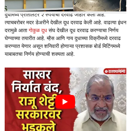
अशातच बुधवारी अमूल दू��� संघाने म्हैस आणि गायीच्या
दुधामध्ये प्रतिलिटर २ रुपयांची दरवाढ जाहीर केली आहे.
त्याचबरोबर मदर डेअरीने देखील दूध दरवाढ केली आहे. वाढत्या इंधन
दरामुळे आता
गोकुळ दूध
संघ देखील दूध दरवाढ करण्याचा निर्णय
घेण्याच्या तयारीत आहे. म्हैस आणि गाय दुधाच्या विक्रीमध्ये दरवाढ
करण्यात येणार असून शनिवारी होणाऱ्या प्रशासक बोर्ड मिटिंगमध्ये
याबाबतचा निर्णय होण्याची शक्यता आहे.