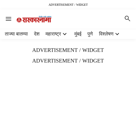
ADVERTISEMENT / WIDGET
H
ताज्या बातम्या
देश
महाराष्ट्र
मुंबई
पुणे
विश्लेषण
e
a
ADVERTISEMENT / WIDGET
d
e
ADVERTISEMENT / WIDGET
r
m
e
n
u
i
t
e
m
s