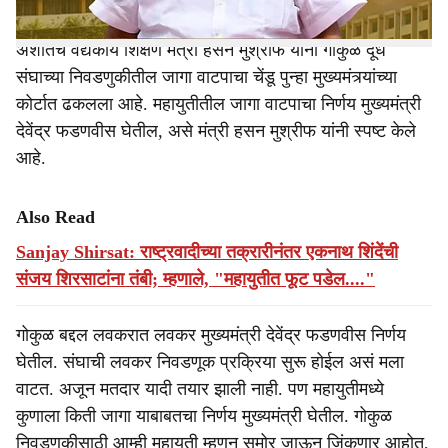
अशातच वैद्यकीय शिक्षण मंत्री हसन मुश्रीफ यांनी गोकुळ दूध
संघाच्या निवडणुकीतील जागा वाटपाचा चेंडू पुन्हा मुख्यमंत्र्यांच्या
कोर्टात ढकलला आहे. महायुतीतील जागा वाटपाचा निर्णय मुख्यमंत्री
देवेंद्र फडणवीस घेतील, असे मंत्री हसन मुश्रीफ यांनी स्पष्ट केले
आहे.
Also Read
Sanjay Shirsat: राष्ट्रवादीच्या तक्रारीनंतर एकनाथ शिंदेंची
संजय शिरसाटांना तंबी; म्हणाले, "महायुतीत फूट पडेल...."
गोकुळ बद्दल लवकरात लवकर मुख्यमंत्री देवेंद्र फडणवीस निर्णय
घेतील. संघाची लवकर निवडणूक प्रक्रिया सुरू होईल असं मला
वाटत. अजून मतदार यादी तयार झाली नाही. पण महायुतीमध्ये
कुणाला किती जागा याबाबतचा निर्णय मुख्यमंत्री घेतील. गोकुळ
निवडणुकीसाठी आम्ही महायुती म्हणून समोर जाऊन जिंकणार आहोत,