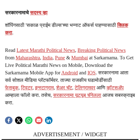
सरकारनामाचे
सदस्य व्हा
शॉपिंगसाठी 'सकाळ प्राईम डील्स'च्या भन्नाट ऑफर्स पाहण्यासाठी
क्लिक
करा
.
Read
Latest Marathi Political News
,
Breaking Political News
from
Maharashtra
,
India
,
Pune
&
Mumbai
at Sarkarnama. To Get
Live Political Marathi News on Mobile, Download the
Sarkarnama Mobile App for
Android
and
IOS
. सरकारनामा आता
सर्व सोशल मीडिया प्लॅटफॉर्मवर. ताज्या राजकीय घडामोडींसाठी
फेसबुक
,
ट्विटर
,
इन्स्टाग्राम
,
शेअर चॅट
,
टेलिग्रामवर
आणि
व्हॉट्सॲप
आम्हाला फॉलो करा. तसेच,
सरकारनामा यूट्यूब चॅनेलला
आजच सबस्क्राइब
करा.
ADVERTISEMENT / WIDGET