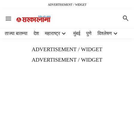
ADVERTISEMENT / WIDGET
H
ताज्या बातम्या
देश
महाराष्ट्र
मुंबई
पुणे
विश्लेषण
e
a
ADVERTISEMENT / WIDGET
d
e
ADVERTISEMENT / WIDGET
r
m
e
n
u
i
t
e
m
s