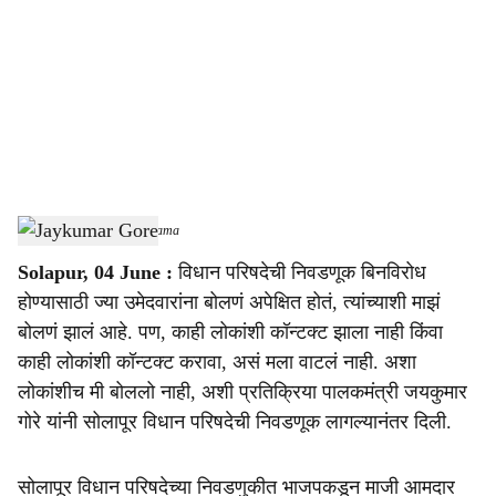
c
i
a
l
s
Jaykumar Gore
-
Sarkarnama
h
Solapur, 04 June :
विधान परिषदेची निवडणूक बिनविरोध
a
होण्यासाठी ज्या उमेदवारांना बोलणं अपेक्षित होतं, त्यांच्याशी माझं
r
बोलणं झालं आहे. पण, काही लोकांशी कॉन्टक्ट झाला नाही किंवा
काही लोकांशी कॉन्टक्ट करावा, असं मला वाटलं नाही. अशा
e
लोकांशीच मी बोललो नाही, अशी प्रतिक्रिया पालकमंत्री जयकुमार
गोरे यांनी सोलापूर विधान परिषदेची निवडणूक लागल्यानंतर दिली.
सोलापूर विधान परिषदेच्या निवडणुकीत भाजपकडून माजी आमदार