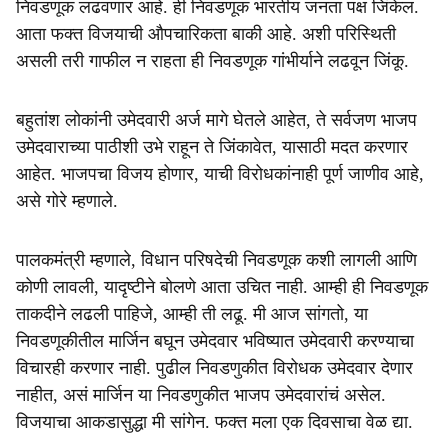
निवडणूक लढवणार आहे. ही निवडणूक भारतीय जनता पक्ष जिंकेल.
आता फक्त विजयाची औपचारिकता बाकी आहे. अशी परिस्थिती
असली तरी गाफील न राहता ही निवडणूक गांभीर्याने लढवून जिंकू.
बहुतांश लोकांनी उमेदवारी अर्ज मागे घेतले आहेत, ते सर्वजण भाजप
उमेदवाराच्या पाठीशी उभे राहून ते जिंकावेत, यासाठी मदत करणार
आहेत. भाजपचा विजय होणार, याची विरोधकांनाही पूर्ण जाणीव आहे,
असे गोरे म्हणाले.
पालकमंत्री म्हणाले, विधान परिषदेची निवडणूक कशी लागली आणि
कोणी लावली, यादृष्टीने बोलणे आता उचित नाही. आम्ही ही निवडणूक
ताकदीने लढली पाहिजे, आम्ही ती लढू. मी आज सांगतो, या
निवडणूकीतील मार्जिन बघून उमेदवार भविष्यात उमेदवारी करण्याचा
विचारही करणार नाही. पुढील निवडणुकीत विरोधक उमेदवार देणार
नाहीत, असं मार्जिन या निवडणुकीत भाजप उमेदवारांचं असेल.
विजयाचा आकडासुद्धा मी सांगेन. फक्त मला एक दिवसाचा वेळ द्या.