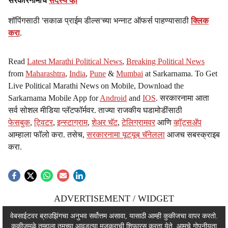
सरकारनामाचे
सदस्य व्हा
शॉपिंगसाठी 'सकाळ प्राईम डील्स'च्या भन्नाट ऑफर्स पाहण्यासाठी
क्लिक
करा
.
Read
Latest Marathi Political News
,
Breaking Political News
from
Maharashtra
,
India
,
Pune
&
Mumbai
at Sarkarnama. To Get
Live Political Marathi News on Mobile, Download the
Sarkarnama Mobile App for
Android
and
IOS
. सरकारनामा आता
सर्व सोशल मीडिया प्लॅटफॉर्मवर. ताज्या राजकीय घडामोडींसाठी
फेसबुक
,
ट्विटर
,
इन्स्टाग्राम
,
शेअर चॅट
,
टेलिग्रामवर
आणि
व्हॉट्सॲप
आम्हाला फॉलो करा. तसेच,
सरकारनामा यूट्यूब चॅनेलला
आजच सबस्क्राइब
करा.
ADVERTISEMENT / WIDGET
ADVERTISEMENT / WIDGET
वेबसाईटवर ब्राउझिंगचा अनुभव सर्वोत्तम असावा, यासाठी आम्ही कुकीजचा वापर करतो.
कुकीजमुळे तुम्हाला तुमच्या आवडत्या मजकुराची शिफारस करता येते. आमचे
गोपनीयता