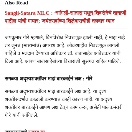
Also Read
Sangli-Satara MLC : ‘सांगली-सातारा’मधून शिवसेनेचे तानाजी
पाटील यांची माघार; जयंतरावांच्या शिलेदाराचीही तलवार म्यान
जयकुमार गोरे म्हणाले, बिनविरोध निवडणूक झाली नाही, हे माझं नव्हे
तर तुमचं (माध्यमांचं) अपयश आहे. लोकशाहीत निवडणूक लागली
पाहिजे व मतदान देण्याचा अधिकार डॉ. बाबासाहेब आंबेडकर यांनी
दिला आहे. आपण बाबासाहेबांच्या विचारांशी सुसंगत राहिलं पाहिजे.
सगळ्या अदृश्यशक्तींवर माझं बारकाईनं लक्ष : गोरे
सगळ्या अदृश्यशक्तींवर माझं बारकाईने लक्ष आहे. या दृश्य
शक्तीसंदर्भात काळजी करण्याचं काही कारण नाही. या अदृश्य
शक्तींवर बारकाईने आपण लक्ष ठेवून काम करू, असेही पालकमंत्री
गोरे यांनी सांगितले.