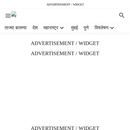
ADVERTISEMENT / WIDGET
H
ताज्या बातम्या
देश
महाराष्ट्र
मुंबई
पुणे
विश्लेषण
e
a
ADVERTISEMENT / WIDGET
d
e
ADVERTISEMENT / WIDGET
r
m
e
n
u
i
t
e
m
s
ADVERTISEMENT / WIDGET