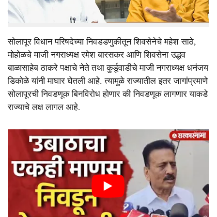
अक्कलकोटे आणि आमदार उत्तम जानकर यांचे चिरंजीव जीवन
जानकर यांच्या निर्णयाकडे सर्वांचे लक्ष आहे.
सोलापूर विधान परिषदेच्या निवडडणुकीतून शिवसेनेचे महेश साठे,
मोहोळचे माजी नगराध्यक्ष रमेश बारसकर आणि शिवसेना उद्धव
बाळासाहेब ठाकरे पक्षाचे नेते तथा कुर्डूवाडीचे माजी नगराध्यक्ष धनंजय
डिकोळे यांनी माघार घेतली आहे. त्यामुळे राज्यातील इतर जागांप्रमाणे
सोलापूरची निवडणूक बिनविरोध होणार की निवडणूक लागणार याकडे
राज्याचे लक्ष लागल आहे.