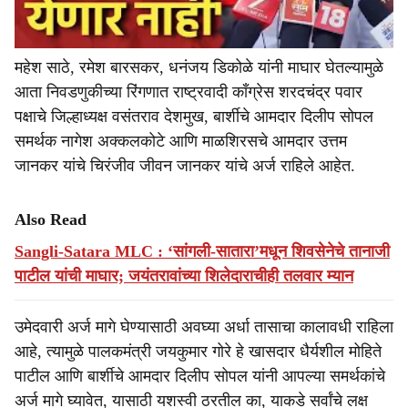
महेश साठे, रमेश बारसकर, धनंजय डिकोळे यांनी माघार घेतल्यामुळे
आता निवडणुकीच्या रिंगणात राष्ट्रवादी काँग्रेस शरदचंद्र पवार
पक्षाचे जिल्हाध्यक्ष वसंतराव देशमुख, बार्शीचे आमदार दिलीप सोपल
समर्थक नागेश अक्कलकोटे आणि माळशिरसचे आमदार उत्तम
जानकर यांचे चिरंजीव जीवन जानकर यांचे अर्ज राहिले आहेत.
Also Read
Sangli-Satara MLC : ‘सांगली-सातारा’मधून शिवसेनेचे तानाजी
पाटील यांची माघार; जयंतरावांच्या शिलेदाराचीही तलवार म्यान
उमेदवारी अर्ज मागे घेण्यासाठी अवघ्या अर्धा तासाचा कालावधी राहिला
आहे, त्यामुळे पालकमंत्री जयकुमार गोरे हे खासदार धैर्यशील मोहिते
पाटील आणि बार्शीचे आमदार दिलीप सोपल यांनी आपल्या समर्थकांचे
अर्ज मागे घ्यावेत, यासाठी यशस्वी ठरतील का, याकडे सर्वांचे लक्ष