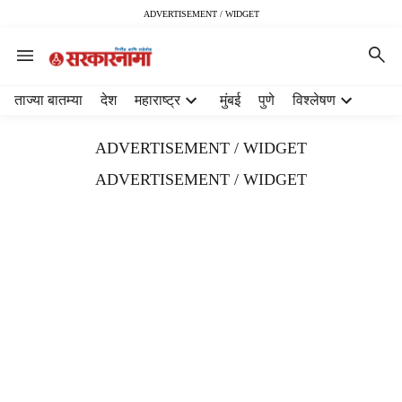
ADVERTISEMENT / WIDGET
H
ताज्या बातम्या
देश
महाराष्ट्र
मुंबई
पुणे
विश्लेषण
e
a
ADVERTISEMENT / WIDGET
d
e
ADVERTISEMENT / WIDGET
r
m
e
n
u
i
t
e
m
s