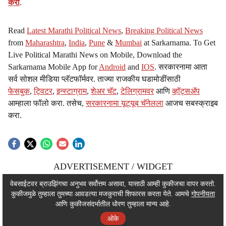
करा
.
Read
Latest Marathi Political News
,
Breaking Political News
from
Maharashtra
,
India
,
Pune
&
Mumbai
at Sarkarnama. To Get
Live Political Marathi News on Mobile, Download the
Sarkarnama Mobile App for
Android
and
IOS
. सरकारनामा आता
सर्व सोशल मीडिया प्लॅटफॉर्मवर. ताज्या राजकीय घडामोडींसाठी
फेसबुक
,
ट्विटर
,
इन्स्टाग्राम
,
शेअर चॅट
,
टेलिग्रामवर
आणि
व्हॉट्सॲप
आम्हाला फॉलो करा. तसेच,
सरकारनामा यूट्यूब चॅनेलला
आजच सबस्क्राइब
करा.
ADVERTISEMENT / WIDGET
ADVERTISEMENT / WIDGET
वेबसाईटवर ब्राउझिंगचा अनुभव सर्वोत्तम असावा, यासाठी आम्ही कुकीजचा वापर करतो.
कुकीजमुळे तुम्हाला तुमच्या आवडत्या मजकुराची शिफारस करता येते. आमचे
गोपनीयता
ADVERTISEMENT / WIDGET
आणि कुकीजसंदर्भातील धोरण तुम्हाला मान्य आहे.
ओके