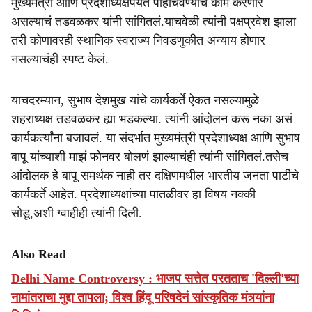
मुख्यमंत्री आणि प्रदेशाध्यक्षपर्यंत पोहोचवण्याचं काम करणार
असल्याचं तडवळकर यांनी सांगितलं.याचवेळी त्यांनी पक्षप्रवेश झाला
तरी कोणावरही स्थानिक स्वराज्य निवडणुकीत अन्याय होणार
नसल्याचंही स्पष्ट केलं.
याचदरम्यान, सुभाष देशमुख यांचे कार्यकर्ते ऐकत नसल्यामुळे
शहराध्यक्ष तडवळकर ह्या भडकल्या. त्यांनी आंदोलन करू नका असं
कार्यकर्त्यांना बजावलं. या संदर्भात मुख्यमंत्री प्रदेशाध्यक्ष आणि सुभाष
बापू यांच्याशी माझं फोनवर बोलणं झाल्याचंही त्यांनी सांगितलं.तसेच
आंदोलक हे बापू समर्थक नाही तर दक्षिणमधील भारतीय जनता पार्टीचे
कार्यकर्ते आहेत. प्रदेशाध्यक्षांच्या पातळीवर हा विषय नक्की
सोडू,अशी ग्वाहीही त्यांनी दिली.
Also Read
Delhi Name Controversy : भाजप सत्तेत परतताच 'दिल्ली'च्या
नामांतराचा मुद्दा तापला; विश्व हिंदू परिषदेनं सांस्कृतिक मंत्र्यांना