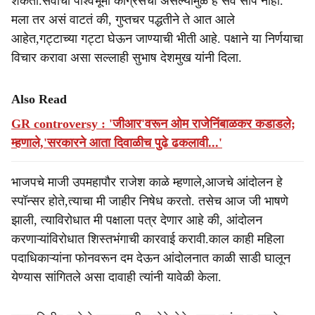
शकतो.सर्वांची पार्श्वभूमी काँग्रेसची असल्यामुळे हे सर्व सोपं नाही.
मला तर असं वाटतं की, गुप्तचर पद्धतीने ते आत आले
आहेत,गट्टाच्या गट्टा घेऊन जाण्याची भीती आहे. पक्षाने या निर्णयाचा
विचार करावा असा सल्लाही सुभाष देशमुख यांनी दिला.
Also Read
GR controversy : 'जीआर'वरून ओम राजेनिंबाळकर कडाडले;
म्हणाले,'सरकारने आता दिवाळीच पुढे ढकलावी...'
भाजपचे माजी उपमहापौर राजेश काळे म्हणाले,आजचे आंदोलन हे
स्पॉन्सर होते,त्याचा मी जाहीर निषेध करतो. तसेच आज जी भाषणे
झाली, त्याविरोधात मी पक्षाला पत्र देणार आहे की, आंदोलन
करणाऱ्यांविरोधात शिस्तभंगाची कारवाई करावी.काल काही महिला
पदाधिकाऱ्यांना फोनवरून दम देऊन आंदोलनात काळी साडी घालून
येण्यास सांगितले असा दावाही त्यांनी यावेळी केला.