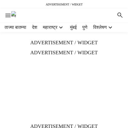
ADVERTISEMENT / WIDGET
H
ताज्या बातम्या
देश
महाराष्ट्र
मुंबई
पुणे
विश्लेषण
e
a
ADVERTISEMENT / WIDGET
d
e
ADVERTISEMENT / WIDGET
r
m
e
n
u
i
t
e
m
s
ADVERTISEMENT / WIDGET