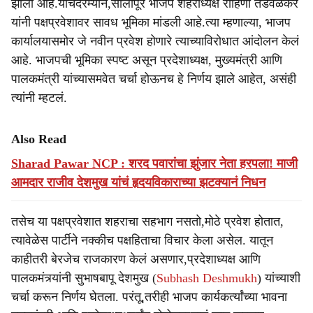
झाली आहे.याचदरम्यान,सोलापूर भाजप शहराध्यक्ष रोहिणी तडवळकर
यांनी पक्षप्रवेशावर सावध भूमिका मांडली आहे.त्या म्हणाल्या, भाजप
कार्यालयासमोर जे नवीन प्रवेश होणारे त्याच्याविरोधात आंदोलन केलं
आहे. भाजपची भूमिका स्पष्ट असून प्रदेशाध्यक्ष, मुख्यमंत्री आणि
पालकमंत्री यांच्यासमवेत चर्चा होऊनच हे निर्णय झाले आहेत, असंही
त्यांनी म्हटलं.
Also Read
Sharad Pawar NCP : शरद पवारांचा झुंजार नेता हरपला! माजी
आमदार राजीव देशमुख यांचं हृदयविकाराच्या झटक्यानं निधन
तसेच या पक्षप्रवेशात शहराचा सहभाग नसतो,मोठे प्रवेश होतात,
त्यावेळेस पार्टीने नक्कीच पक्षहिताचा विचार केला असेल. यातून
काहीतरी बेरजेच राजकारण केलं असणार,प्रदेशाध्यक्ष आणि
पालकमंत्र्यांनी सुभाषबापू देशमुख (
Subhash Deshmukh
) यांच्याशी
चर्चा करून निर्णय घेतला. परंतू,तरीही भाजप कार्यकर्त्यांच्या भावना