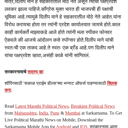
मात्र,दिलीप माने हे सहकारातील मोठे नेते असून त्यांचा पक्षप्रवेश
लवकर झाला पाहिजे.काँग्रेस मुक्त भारत ही भाजपची ही पक्षाची
भूमिका आहे.त्यामुळे दिलीप माने हे सहकारातील मोठे नेते आहेत.यांना
विरोध करायचा होता तर त्यांनी प्रदेश कार्यालयात जायचे होते.काल
काही कार्यकर्ते माझ्याकडे आले होते त्यांनी मला स्पीकर फोनवर
ऐकवले की आजचे आंदोलन कसे स्पॉन्सर होते.दिलीप माने यांची
स्वतःची एक ताकद आहे.ते स्वतः एक ब्रँड आहे.पण दिलीप माने
यांचा पक्षप्रवेश व्हावा,असंही काळे यांनी सांगितलं.
सरकारनामाचे
सदस्य व्हा
शॉपिंगसाठी 'सकाळ प्राईम डील्स'च्या भन्नाट ऑफर्स पाहण्यासाठी
क्लिक
करा
.
Read
Latest Marathi Political News
,
Breaking Political News
from
Maharashtra
,
India
,
Pune
&
Mumbai
at Sarkarnama. To Get
Live Political Marathi News on Mobile, Download the
Sarkarnama Mobile App for
Android
and
IOS
. सरकारनामा आता