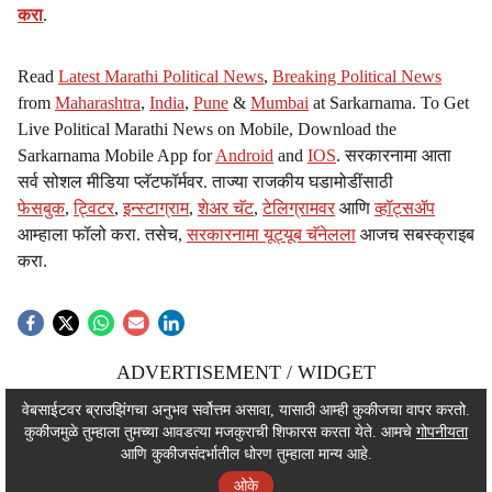
करा
.
Read
Latest Marathi Political News
,
Breaking Political News
from
Maharashtra
,
India
,
Pune
&
Mumbai
at Sarkarnama. To Get
Live Political Marathi News on Mobile, Download the
Sarkarnama Mobile App for
Android
and
IOS
. सरकारनामा आता
सर्व सोशल मीडिया प्लॅटफॉर्मवर. ताज्या राजकीय घडामोडींसाठी
फेसबुक
,
ट्विटर
,
इन्स्टाग्राम
,
शेअर चॅट
,
टेलिग्रामवर
आणि
व्हॉट्सॲप
आम्हाला फॉलो करा. तसेच,
सरकारनामा यूट्यूब चॅनेलला
आजच सबस्क्राइब
करा.
ADVERTISEMENT / WIDGET
ADVERTISEMENT / WIDGET
वेबसाईटवर ब्राउझिंगचा अनुभव सर्वोत्तम असावा, यासाठी आम्ही कुकीजचा वापर करतो.
कुकीजमुळे तुम्हाला तुमच्या आवडत्या मजकुराची शिफारस करता येते. आमचे
गोपनीयता
ADVERTISEMENT / WIDGET
आणि कुकीजसंदर्भातील धोरण तुम्हाला मान्य आहे.
ओके