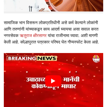
गेम खेळतांना व्हिडिओ जारी केला आहे. यामुळे मोठी खळबळ उडाली
आहे.
सामाजिक भान विसरून लोकप्रतिधीनी असे कर्म केल्याने लोकांनी
आणि तरुणांनी यांच्याकडून काय आदर्श घ्यायचा असा सवाल करत
नगरसेवक
ऋतुराज क्षीरसागर
यांचा राजीनामा घ्यावा. अशी मागणी
केली आहे. कोल्हापुरात पत्रकार परिषद घेत गौप्यस्फोट केला आहे.