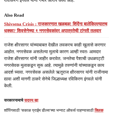
रविकिरण इंगवले यांनी गंभीर आरोप केला आहे.
Also Read
Shivsena Crisis : राजकारणात खळबळ! शिंदेंना बालेकिल्ल्यातच
धक्का? शिवसेनेच्या ९ नगरसेवकांवर अपात्रतेची टांगती तलवार
राजेश क्षीरसागर यांच्याबाबत देखील लवकरच काही खुलासे करणार
आहोत. नगरसेवक असलेल्या मुलाचे कारण आम्ही स्वतः आमदार
राजेश क्षीरसागर यांनी जाहीर करावेत. जनतेचा पैशाची उधळपट्टी
नगरसेवक मुलाकडून सुरू आहे. त्यामुळे तरुणांनी यांच्याकडून काय
आदर्श घ्यावा. नगरसेवक असलेले ऋतुराज क्षीरसागर यांनी राजीनामा
द्यावा अशी मागणी ठाकरे सेनेचे जिल्हाध्यक्ष रविकिरण इंगवले यांनी
केली.
सरकारनामाचे
सदस्य व्हा
शॉपिंगसाठी 'सकाळ प्राईम डील्स'च्या भन्नाट ऑफर्स पाहण्यासाठी
क्लिक