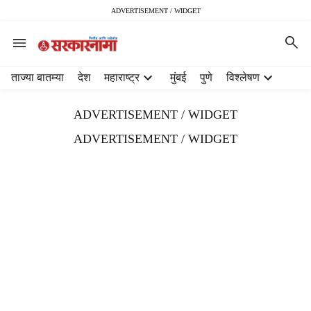
ADVERTISEMENT / WIDGET
H
ताज्या बातम्या
देश
महाराष्ट्र
मुंबई
पुणे
विश्लेषण
e
a
ADVERTISEMENT / WIDGET
d
e
ADVERTISEMENT / WIDGET
r
m
e
n
u
i
t
e
m
s