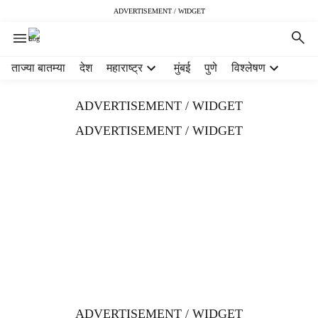
ADVERTISEMENT / WIDGET
H
ताज्या बातम्या
देश
महाराष्ट्र
मुंबई
पुणे
विश्लेषण
e
a
ADVERTISEMENT / WIDGET
d
e
ADVERTISEMENT / WIDGET
r
m
e
n
u
i
t
e
m
s
ADVERTISEMENT / WIDGET