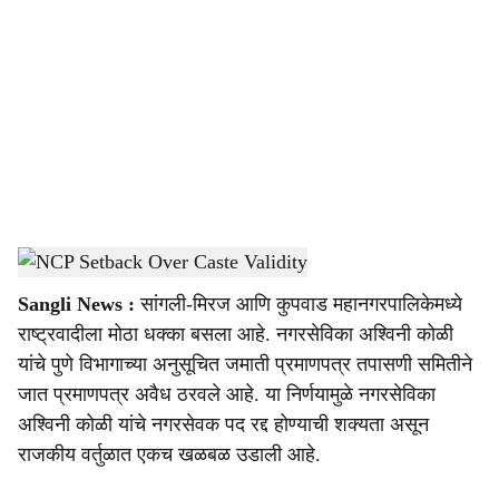
o
c
i
a
l
s
NCP Setback Over Caste Validity
-
sarkarnama
h
Sangli News :
सांगली-मिरज आणि कुपवाड महानगरपालिकेमध्ये
a
राष्ट्रवादीला मोठा धक्का बसला आहे. नगरसेविका अश्विनी कोळी
r
यांचे पुणे विभागाच्या अनुसूचित जमाती प्रमाणपत्र तपासणी समितीने
जात प्रमाणपत्र अवैध ठरवले आहे. या निर्णयामुळे नगरसेविका
e
अश्विनी कोळी यांचे नगरसेवक पद रद्द होण्याची शक्यता असून
राजकीय वर्तुळात एकच खळबळ उडाली आहे.