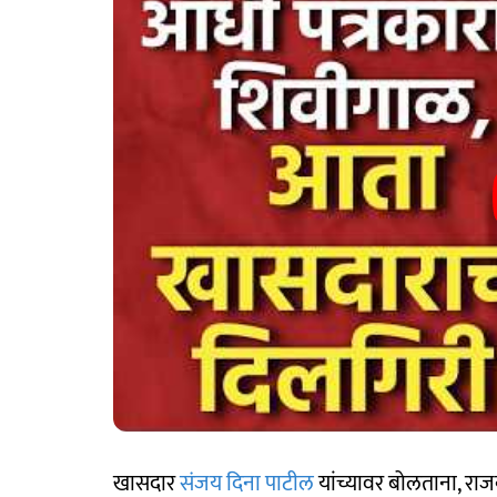
खासदार
संजय दिना पाटील
यांच्यावर बोलताना, रा