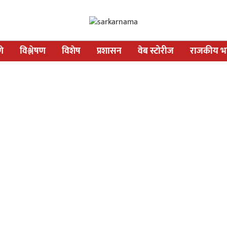
णे
विश्लेषण
विशेष
प्रशासन
वेब स्टोरीज
राजकीय भव