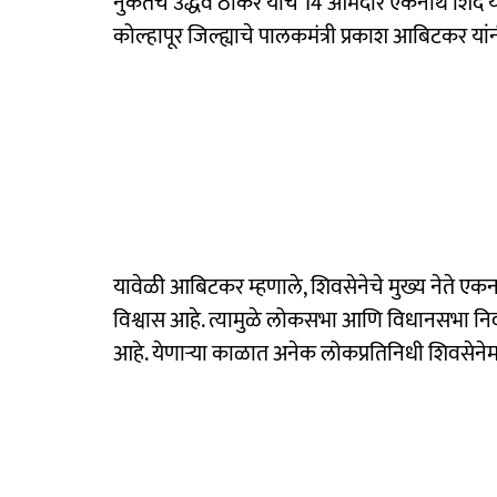
नुकतेच उद्धव ठाकरे यांचे 14 आमदार एकनाथ शिंदे यांन
कोल्हापूर जिल्ह्याचे पालकमंत्री प्रकाश आबिटकर यां
यावेळी आबिटकर म्हणाले, शिवसेनेचे मुख्य नेते एकना
विश्वास आहे. त्यामुळे लोकसभा आणि विधानसभा न
आहे. येणाऱ्या काळात अनेक लोकप्रतिनिधी शिवसेनेमध्