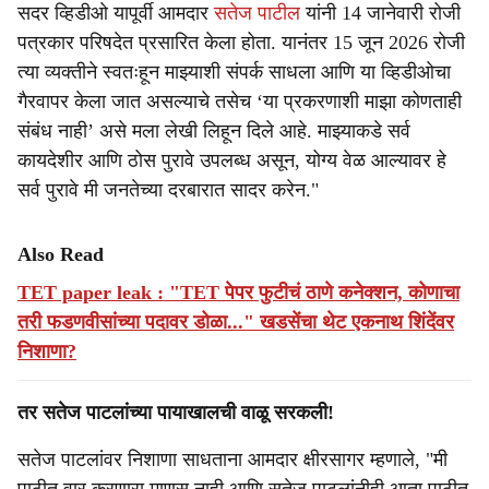
सदर व्हिडीओ यापूर्वी आमदार
सतेज पाटील
यांनी 14 जानेवारी रोजी
पत्रकार परिषदेत प्रसारित केला होता. यानंतर 15 जून 2026 रोजी
त्या व्यक्तीने स्वतःहून माझ्याशी संपर्क साधला आणि या व्हिडीओचा
गैरवापर केला जात असल्याचे तसेच ‘या प्रकरणाशी माझा कोणताही
संबंध नाही’ असे मला लेखी लिहून दिले आहे. माझ्याकडे सर्व
कायदेशीर आणि ठोस पुरावे उपलब्ध असून, योग्य वेळ आल्यावर हे
सर्व पुरावे मी जनतेच्या दरबारात सादर करेन."
Also Read
TET paper leak : "TET पेपर फुटीचं ठाणे कनेक्शन, कोणाचा
तरी फडणवीसांच्या पदावर डोळा..." खडसेंचा थेट एकनाथ शिंदेंवर
निशाणा?
तर सतेज पाटलांच्या पायाखालची वाळू सरकली!
सतेज पाटलांवर निशाणा साधताना आमदार क्षीरसागर म्हणाले, "मी