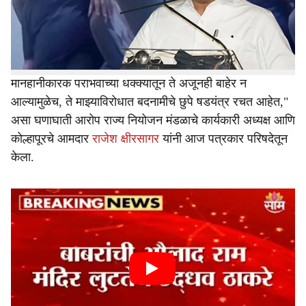
इतकी वर्षे महापालिकेत सत्ता आणि पालकमंत्री पद भोगताना
e
कोल्हापूरच्या जनतेसाठी काय दिवे लावले, याचे विश्लेषण करावे.
राजकीय अस्तित्व संपत आल्यामुळे आणि महापालिका निवडणुकीतील
मानहानीकारक पराभवाच्या धक्क्यातून ते अजूनही बाहेर न
आल्यामुळेच, ते माझ्याविरोधात बदनामीचे छुपे षडयंत्र रचत आहेत,"
असा घणाघाती आरोप राज्य नियोजन मंडळाचे कार्यकारी अध्यक्ष आणि
कोल्हापूरचे आमदार
राजेश क्षीरसागर
यांनी आज पत्रकार परिषदेतून
केला.