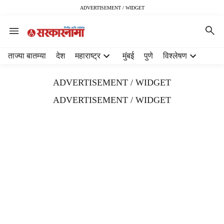
ADVERTISEMENT / WIDGET
H
ताज्या बातम्या
देश
महाराष्ट्र
मुंबई
पुणे
विश्लेषण
e
a
ADVERTISEMENT / WIDGET
d
e
ADVERTISEMENT / WIDGET
r
m
e
n
u
i
t
e
m
s