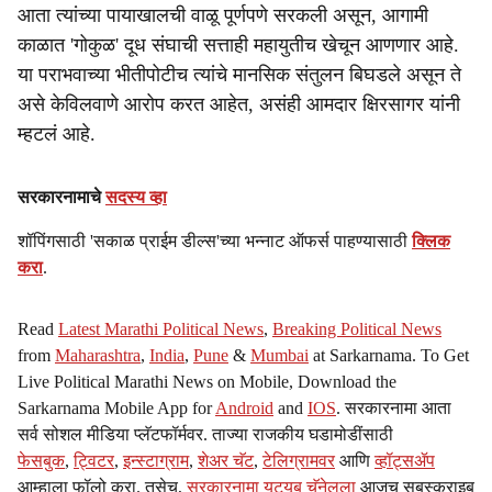
आता त्यांच्या पायाखालची वाळू पूर्णपणे सरकली असून, आगामी
काळात 'गोकुळ' दूध संघाची सत्ताही महायुतीच खेचून आणणार आहे.
या पराभवाच्या भीतीपोटीच त्यांचे मानसिक संतुलन बिघडले असून ते
असे केविलवाणे आरोप करत आहेत, असंही आमदार क्षिरसागर यांनी
म्हटलं आहे.
सरकारनामाचे
सदस्य व्हा
शॉपिंगसाठी 'सकाळ प्राईम डील्स'च्या भन्नाट ऑफर्स पाहण्यासाठी
क्लिक
करा
.
Read
Latest Marathi Political News
,
Breaking Political News
from
Maharashtra
,
India
,
Pune
&
Mumbai
at Sarkarnama. To Get
Live Political Marathi News on Mobile, Download the
Sarkarnama Mobile App for
Android
and
IOS
. सरकारनामा आता
सर्व सोशल मीडिया प्लॅटफॉर्मवर. ताज्या राजकीय घडामोडींसाठी
फेसबुक
,
ट्विटर
,
इन्स्टाग्राम
,
शेअर चॅट
,
टेलिग्रामवर
आणि
व्हॉट्सॲप
आम्हाला फॉलो करा. तसेच,
सरकारनामा यूट्यूब चॅनेलला
आजच सबस्क्राइब