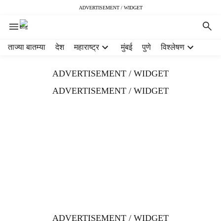
ADVERTISEMENT / WIDGET
H
ताज्या बातम्या
देश
महाराष्ट्र
मुंबई
पुणे
विश्लेषण
e
a
ADVERTISEMENT / WIDGET
d
e
ADVERTISEMENT / WIDGET
r
m
e
n
u
i
t
e
m
s
ADVERTISEMENT / WIDGET