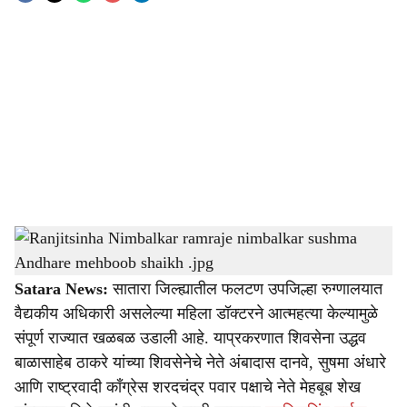
o
c
i
a
l
s
Ranjitsinha Nimbalkar ramraje nimbalkar sushma Andhare mehboob shaikh .jpg
-
h
Sarkarnama
a
Satara News:
सातारा जिल्ह्यातील फलटण उपजिल्हा रुग्णालयात
वैद्यकीय अधिकारी असलेल्या महिला डॉक्टरने आत्महत्या केल्यामुळे
r
संपूर्ण राज्यात खळबळ उडाली आहे. याप्रकरणात शिवसेना उद्धव
e
बाळासाहेब ठाकरे यांच्या शिवसेनेचे नेते अंबादास दानवे, सुषमा अंधारे
आणि राष्ट्रवादी काँग्रेस शरदचंद्र पवार पक्षाचे नेते मेहबूब शेख