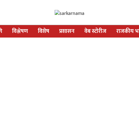
णे
विश्लेषण
विशेष
प्रशासन
वेब स्टोरीज
राजकीय भव