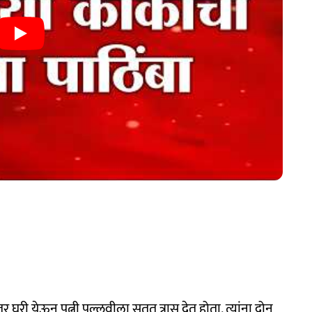
 घरी येऊन पत्नी पल्लवीला सतत त्रास देत होता. त्यांना दोन