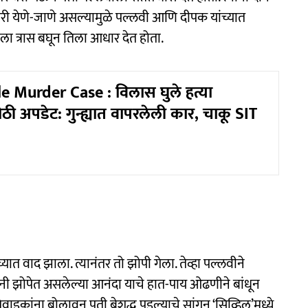
री येणे-जाणे असल्यामुळे पल्लवी आणि दीपक यांच्यात
ेला त्रास बघून तिला आधार देत होता.
e Murder Case : विलास घुले हत्या
ठी अपडेट: गुन्ह्यात वापरलेली कार, चाकू SIT
च्यात वाद झाला. त्यानंतर तो झोपी गेला. तेव्हा पल्लवीने
ंनी झोपेत असलेल्या आनंदा याचे हात-पाय ओढणीने बांधून
वाइकांना बोलावून पती बेशुद्ध पडल्याचे सांगून ‘सिव्हिल’मध्ये