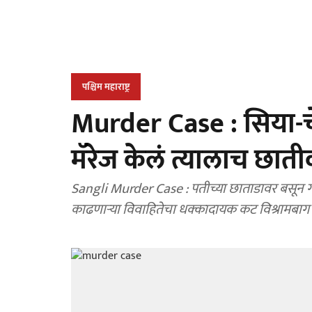
पश्चिम महाराष्ट्र
Murder Case : सिया-चेतन
मॅरेज केलं त्यालाच छात
Sangli Murder Case : पतीच्या छाताडावर बसून गळ
काढणाऱ्या विवाहितेचा धक्कादायक कट विश्रामब