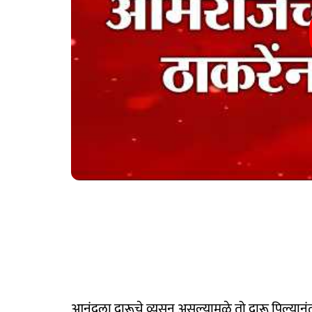
आनंदला दारूचे व्यसन असल्यामुळे तो दारू पिल्यानंतर