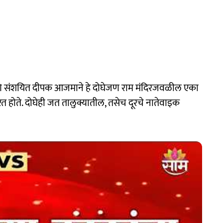
आणि संशयित दीपक आजमाने हे दोघेजण राम मंदिरजवळील एका
यरत होते. दोघेही जत तालुक्यातील, तसेच दूरचे नातेवाइक