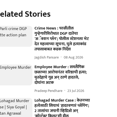
elated Stories
Crime News : परळीतील
गुन्हेगारीविरोधात DGP दातेंचा
'अॅक्शन प्लॅन'; पोलीस स्टेशनला भेट
देत महत्त्वाच्या सूचना, घुले हत्याकांड
तपासाबाबत कडक निर्देश
Jagdish Pansare
08 Aug 2026
Employee Murder : समलैंगिक
छळाच्या आरोपानंतर वरिष्ठाची हत्या;
मृतदेहाचे गूढ अन् ठाणे हादरले,
दोघांना अटक
Pradeep Pendhare
23 Jul 2026
Lohagad Murder Case : केतनच्या
हत्येसाठी सियाचं 'हादरवणारं प्लॅनिंग';
2 तासांचा जपानी व्हिडिओ अन्
'कॉन्ट्रॅक्ट किलर'शी डील