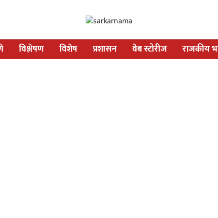
णे
विश्लेषण
विशेष
प्रशासन
वेब स्टोरीज
राजकीय भव