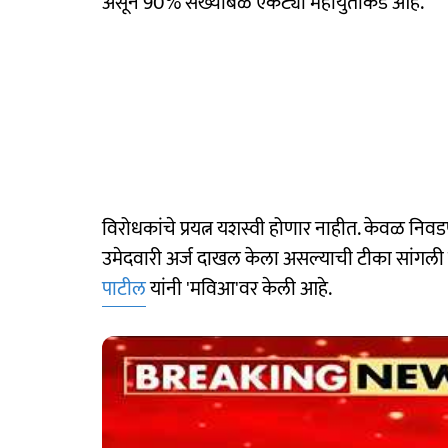
असून 90% संख्याबळ एकट्या महायुतीकडे आहे.
विरोधकांचे प्रयत्न यशस्वी होणार नाहीत. केवळ नि
उमेदवारी अर्ज दाखल केला असल्याची टीका सांगली जिल्
पाटील
यांनी 'मविआ'वर केली आहे.