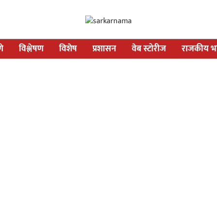
णे
विश्लेषण
विशेष
प्रशासन
वेब स्टोरीज
राजकीय भव