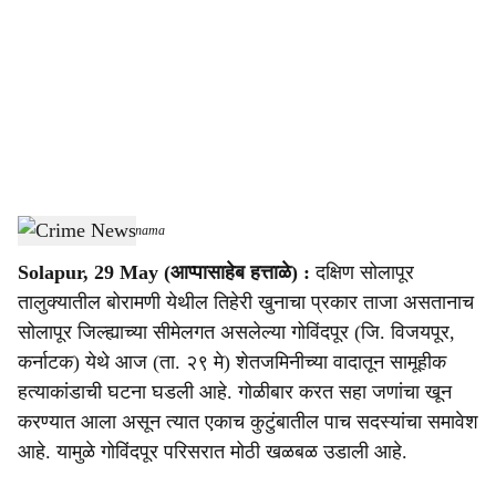
c
i
a
l
s
Crime News
-
Sarkarnama
h
Solapur, 29 May (आप्पासाहेब हत्ताळे) :
दक्षिण सोलापूर
a
तालुक्यातील बोरामणी येथील तिहेरी खुनाचा प्रकार ताजा असतानाच
r
सोलापूर जिल्ह्याच्या सीमेलगत असलेल्या गोविंदपूर (जि. विजयपूर,
कर्नाटक) येथे आज (ता. २९ मे) शेतजमिनीच्या वादातून सामूहीक
e
हत्याकांडाची घटना घडली आहे. गोळीबार करत सहा जणांचा खून
करण्यात आला असून त्यात एकाच कुटुंबातील पाच सदस्यांचा समावेश
आहे. यामुळे गोविंदपूर परिसरात मोठी खळबळ उडाली आहे.