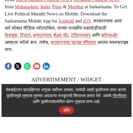
from
Maharashtra
,
India
,
Pune
&
Mumbai
at Sarkarnama. To Get
Live Political Marathi News on Mobile, Download the
Sarkarnama Mobile App for
Android
and
IOS
. सरकारनामा आता
सर्व सोशल मीडिया प्लॅटफॉर्मवर. ताज्या राजकीय घडामोडींसाठी
फेसबुक
,
ट्विटर
,
इन्स्टाग्राम
,
शेअर चॅट
,
टेलिग्रामवर
आणि
व्हॉट्सॲप
आम्हाला फॉलो करा. तसेच,
सरकारनामा यूट्यूब चॅनेलला
आजच सबस्क्राइब
करा.
ADVERTISEMENT / WIDGET
ADVERTISEMENT / WIDGET
वेबसाईटवर ब्राउझिंगचा अनुभव सर्वोत्तम असावा, यासाठी आम्ही कुकीजचा वापर करतो.
कुकीजमुळे तुम्हाला तुमच्या आवडत्या मजकुराची शिफारस करता येते. आमचे
गोपनीयता
ADVERTISEMENT / WIDGET
आणि कुकीजसंदर्भातील धोरण तुम्हाला मान्य आहे.
ओके