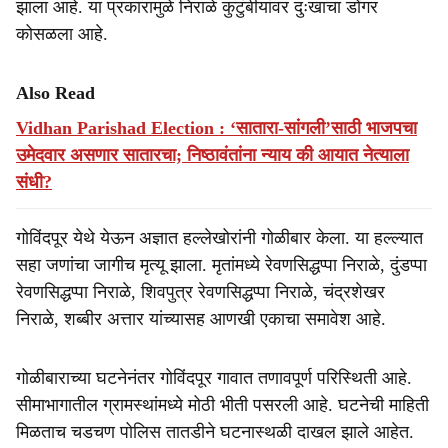
झाला आहे. या प्रकारामुळे निराळे कुटुंबीयांवर दुःखाचा डोंगर
कोसळला आहे.
Also Read
Vidhan Parishad Election : ‘सातारा-सांगली’साठी भाजपचा
उमेदवार असणार सातारचा; निष्ठावंतांना न्याय की आयात नेत्याला
संधी?
गोविंदपूर येथे येऊन अज्ञात हल्लेखोरांनी गोळीबार केला. या हल्ल्यात
सहा जणांचा जागीच मृत्यू झाला. मृतांमध्ये रेवणसिद्धप्पा निराळे, दुंडप्पा
रेवणसिद्धप्पा निराळे, शिवपुत्र रेवणसिद्धप्पा निराळे, चंद्रशेखर
निराळे, शब्बीर अत्तार यांच्यासह आणखी एकाचा समावेश आहे.
गोळीबाराच्या घटनेनंतर गोविंदपूर गावात तणावपूर्ण परिस्थिती आहे.
सीमाभागातील ग्रामस्थांमध्ये मोठी भीती पसरली आहे. घटनेची माहिती
मिळताच चडचण पोलिस तातडीने घटनास्थळी दाखल झाले आहेत.