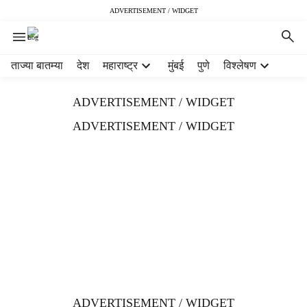
ADVERTISEMENT / WIDGET
H
ताज्या बातम्या
देश
महाराष्ट्र
मुंबई
पुणे
विश्लेषण
e
a
ADVERTISEMENT / WIDGET
d
e
ADVERTISEMENT / WIDGET
r
m
e
n
u
i
t
e
m
s
ADVERTISEMENT / WIDGET