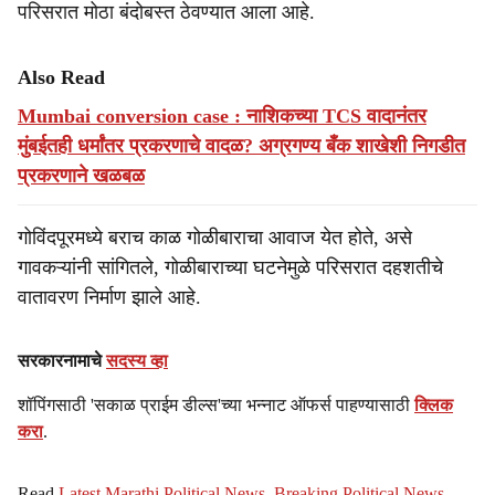
परिसरात मोठा बंदोबस्त ठेवण्यात आला आहे.
Also Read
Mumbai conversion case : नाशिकच्या TCS वादानंतर
मुंबईतही धर्मांतर प्रकरणाचे वादळ? अग्रगण्य बँक शाखेशी निगडीत
प्रकरणाने खळबळ
गोविंदपूरमध्ये बराच काळ गोळीबाराचा आवाज येत होते, असे
गावकऱ्यांनी सांगितले, गोळीबाराच्या घटनेमुळे परिसरात दहशतीचे
वातावरण निर्माण झाले आहे.
सरकारनामाचे
सदस्य व्हा
शॉपिंगसाठी 'सकाळ प्राईम डील्स'च्या भन्नाट ऑफर्स पाहण्यासाठी
क्लिक
करा
.
Read
Latest Marathi Political News
,
Breaking Political News