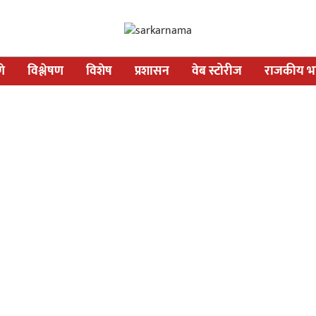
णे
विश्लेषण
विशेष
प्रशासन
वेब स्टोरीज
राजकीय भव