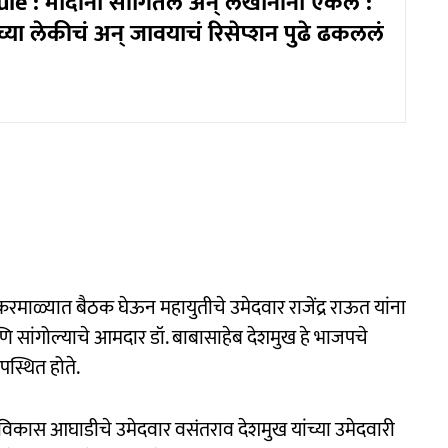
e : मोदींनी सांगितलं अन् लखानींनी ऐकलं :
ेंच्या लेकीचं अन् जावयाचं रिसेप्शन पुढे ढकललं
रमाळ्यात बैठक घेऊन महायुतीचे उमेदवार राजेंद्र राऊत यांना
 सांगोल्याचे आमदार डॉ. बाबासाहेब देशमुख हे भाजपचे
पस्थित होते.
कास आघाडीचे उमेदवार वसंतराव देशमुख यांच्या उमेदवारी