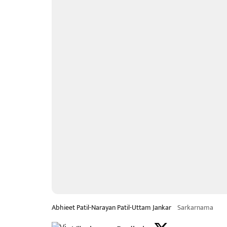
Abhieet Patil-Narayan Patil-Uttam Jankar
Sarkarnama