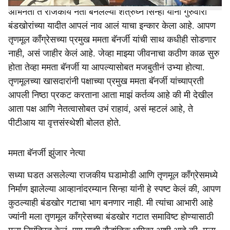
अभिनेता ते राजकीय नेता बनलेल्या शत्रुघ्न सिन्हा यांनी गुरुवारी
बंडखोरांच्या यादीत आपलं नाव आलं याचा इन्कार केला आहे. आपण
तृणमूल काँग्रेसच्या प्रमुख ममता बॅनर्जी यांची साथ कधीही सोडणार
नाही, असं जाहीर केलं आहे. जेव्हा माझ्या जीवनाचा कठीण काळ सुरु
होता तेव्हा ममता बॅनर्जी या आपल्यासोबत मजबुतीनं उभ्या होत्या.
तृणमूलच्या खासदारांनी पक्षाच्या प्रमुख ममता बॅनर्जी यांच्याप्रती
आपली निष्ठा प्रकट करताना आता माझं कर्तव्य आहे की मी देखील
आता पक्ष आणि नेतत्वासोबत उभं राहावं, असं म्हटलं आहे, ते
पीटीआय या वृत्तसंस्थेशी बोलत होते.
ममता बॅनर्जी झुंजार नेत्या
सध्या घडत असलेल्या राजकीय घडामोडी आणि तृणमूल काँग्रेसमध्ये
निर्माण झालेल्या आव्हानांदरम्यान सिन्हा यांनी हे स्पष्ट केलं की, आपण
कुठल्याही बंडखोर गटाचा भाग बनणार नाही. मी त्यांचा आभारी आहे
ज्यांनी मला तृणमूल काँग्रेसच्या बंडखोर गटात समाविष्ट होण्यासाठी