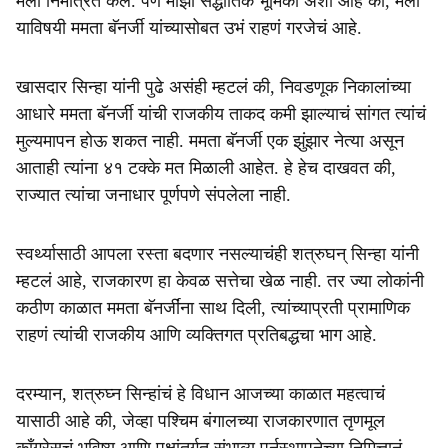
मला निमंत्रित केलं. पण माझी सैद्धांतिक भूमिका अशी आहे की, मला
याविषयी ममता बॅनर्जी यांच्यासोबत उभं राहणं गरजेचं आहे.
खासदार सिन्हा यांनी पुढे असंही म्हटलं की, निवडणूक निकालांच्या
आधारे ममता बॅनर्जी यांची राजकीय ताकद कमी झाल्याचं सांगत त्यांचं
मुल्यमापन होऊ शकत नाही. ममता बॅनर्जी एक झुंझार नेत्या असून
आताही त्यांना ४१ टक्के मत मिळाली आहेत. हे हेच दाखवत की,
राज्यात त्यांचा जनाधार पूर्णपणे संपलेला नाही.
स्वर्थ्यासाठी आपला रस्ता बदणार नसल्याचंही शत्रुघन् सिन्हा यांनी
म्हटलं आहे, राजकारण हा केवळ सत्तेचा खेळ नाही. तर ज्या लोकांनी
कठीण काळात ममता बॅनर्जींना साथ दिली, त्यांच्याप्रती प्रामाणिक
राहणं त्यांची राजकीय आणि व्यक्तिगत प्रतिबद्धचा भाग आहे.
दरम्यान, शत्रुघ्न सिन्हांचं हे विधान आजच्या काळात महत्वाचं
यासाठी आहे की, जेव्हा पश्चिम बंगालच्या राजकारणात तृणमूल