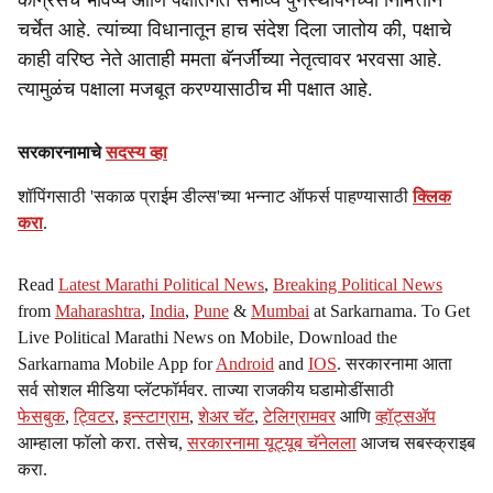
काँग्रेसचं भविष्य आणि पक्षांतर्गत संभाव्य पुर्नस्थापनेच्या निमित्तानं
चर्चेत आहे. त्यांच्या विधानातून हाच संदेश दिला जातोय की, पक्षाचे
काही वरिष्ठ नेते आताही ममता बॅनर्जींच्या नेतृत्वावर भरवसा आहे.
त्यामुळंच पक्षाला मजबूत करण्यासाठीच मी पक्षात आहे.
सरकारनामाचे
सदस्य व्हा
शॉपिंगसाठी 'सकाळ प्राईम डील्स'च्या भन्नाट ऑफर्स पाहण्यासाठी
क्लिक
करा
.
Read
Latest Marathi Political News
,
Breaking Political News
from
Maharashtra
,
India
,
Pune
&
Mumbai
at Sarkarnama. To Get
Live Political Marathi News on Mobile, Download the
Sarkarnama Mobile App for
Android
and
IOS
. सरकारनामा आता
सर्व सोशल मीडिया प्लॅटफॉर्मवर. ताज्या राजकीय घडामोडींसाठी
फेसबुक
,
ट्विटर
,
इन्स्टाग्राम
,
शेअर चॅट
,
टेलिग्रामवर
आणि
व्हॉट्सॲप
आम्हाला फॉलो करा. तसेच,
सरकारनामा यूट्यूब चॅनेलला
आजच सबस्क्राइब
करा.