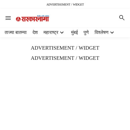
ADVERTISEMENT / WIDGET
H
ताज्या बातम्या
देश
महाराष्ट्र
मुंबई
पुणे
विश्लेषण
e
a
ADVERTISEMENT / WIDGET
d
e
ADVERTISEMENT / WIDGET
r
m
e
n
u
i
t
e
m
s