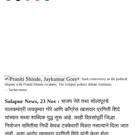
o
c
i
a
l
s
Jaykumar Gore addressing the media over the DPDC fund controversy as the political
h
dispute with Praniti Shinde escalates. The Solapur politics debate continues.
-
Sarkarnama
a
Solapur News, 23 Nov :
भाजप नेते तथा सोलापूरचे
r
पालकमंत्री जयकुमार गोरे आणि काँग्रेस खासदार प्रणिती शिंदे
यांच्यात सध्या शा‍ब्दिक युद्ध सुरू आहे. काही दिवसांपूर्वी जिल्हा
e
नियोजन समितीचा निधी केवळ टक्केवारी मिळत नसल्याने दिला जात
नाही, असा आरोप खासदार प्रणिती शिंदे यांनी केला होता.