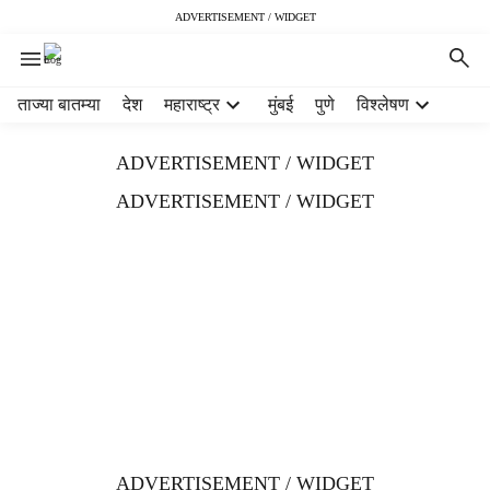
ADVERTISEMENT / WIDGET
H
ताज्या बातम्या
देश
महाराष्ट्र
मुंबई
पुणे
विश्लेषण
e
a
ADVERTISEMENT / WIDGET
d
e
ADVERTISEMENT / WIDGET
r
m
e
n
u
i
t
e
m
s
ADVERTISEMENT / WIDGET