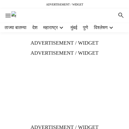
ADVERTISEMENT / WIDGET
H
ताज्या बातम्या
देश
महाराष्ट्र
मुंबई
पुणे
विश्लेषण
e
a
ADVERTISEMENT / WIDGET
d
e
ADVERTISEMENT / WIDGET
r
m
e
n
u
i
t
e
m
s
ADVERTISEMENT / WIDGET