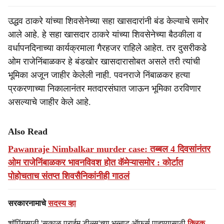
उद्धव ठाकरे यांच्या शिवसेनेच्या सहा खासदारांनी बंड केल्याचे समोर
आले आहे. हे सहा खासदार ठाकरे यांच्या शिवसेनेच्या बैठकीला व
वर्धापनदिनाच्या कार्यक्रमाला गैरहजर राहिले आहेत. तर दुसरीकडे
ओम राजेनिंबाळकर हे बंडखोर खासदारासोबत असले तरी त्यांची
भूमिका अजून जाहीर केलेली नाही. पवनराजे निंबाळकर हत्या
प्रकरणाच्या निकालानंतर मतदारसंघात जाऊन भूमिका ठरविणार
असल्याचे जाहीर केले आहे.
Also Read
Pawanraje Nimbalkar murder case: तब्बल 4 दिवसांनंतर
ओम राजेनिंबाळकर भावनविवश होत कॅमेऱ्यासमोर : कोर्टात
पोहोचताच संतप्त शिवसैनिकांनीही गाठलं
सरकारनामाचे
सदस्य व्हा
शॉपिंगसाठी 'सकाळ प्राईम डील्स'च्या भन्नाट ऑफर्स पाहण्यासाठी
क्लिक