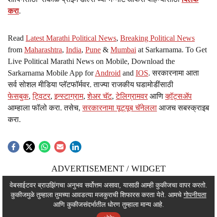
करा
.
Read
Latest Marathi Political News
,
Breaking Political News
from
Maharashtra
,
India
,
Pune
&
Mumbai
at Sarkarnama. To Get
Live Political Marathi News on Mobile, Download the
Sarkarnama Mobile App for
Android
and
IOS
. सरकारनामा आता
सर्व सोशल मीडिया प्लॅटफॉर्मवर. ताज्या राजकीय घडामोडींसाठी
फेसबुक
,
ट्विटर
,
इन्स्टाग्राम
,
शेअर चॅट
,
टेलिग्रामवर
आणि
व्हॉट्सॲप
आम्हाला फॉलो करा. तसेच,
सरकारनामा यूट्यूब चॅनेलला
आजच सबस्क्राइब
करा.
ADVERTISEMENT / WIDGET
ADVERTISEMENT / WIDGET
वेबसाईटवर ब्राउझिंगचा अनुभव सर्वोत्तम असावा, यासाठी आम्ही कुकीजचा वापर करतो.
कुकीजमुळे तुम्हाला तुमच्या आवडत्या मजकुराची शिफारस करता येते. आमचे
गोपनीयता
ADVERTISEMENT / WIDGET
आणि कुकीजसंदर्भातील धोरण तुम्हाला मान्य आहे.