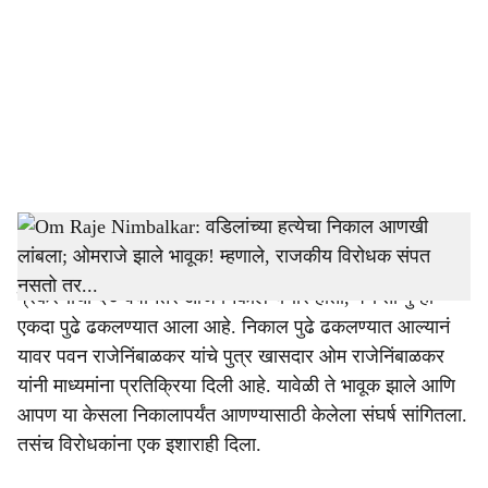
c
i
a
l
s
Om Raje Nimabalkar_Pawan Raje Nimbalkar
h
Omprakash Raje Nimbalkar:
पवन राजेनिंबाळकर हत्या
a
प्रकरणाचा २० वर्षानंतर आज निकाल येणार होता, पण तो पुन्हा
r
एकदा पुढे ढकलण्यात आला आहे. निकाल पुढे ढकलण्यात आल्यानं
यावर पवन राजेनिंबाळकर यांचे पुत्र खासदार ओम राजेनिंबाळकर
e
यांनी माध्यमांना प्रतिक्रिया दिली आहे. यावेळी ते भावूक झाले आणि
आपण या केसला निकालापर्यंत आणण्यासाठी केलेला संघर्ष सांगितला.
तसंच विरोधकांना एक इशाराही दिला.