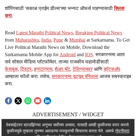
शॉपिंगसाठी 'सकाळ प्राईम डील्स'च्या भन्नाट ऑफर्स पाहण्यासाठी
क्लिक
करा
.
Read
Latest Marathi Political News
,
Breaking Political News
from
Maharashtra
,
India
,
Pune
&
Mumbai
at Sarkarnama. To Get
Live Political Marathi News on Mobile, Download the
Sarkarnama Mobile App for
Android
and
IOS
. सरकारनामा आता
सर्व सोशल मीडिया प्लॅटफॉर्मवर. ताज्या राजकीय घडामोडींसाठी
फेसबुक
,
ट्विटर
,
इन्स्टाग्राम
,
शेअर चॅट
,
टेलिग्रामवर
आणि
व्हॉट्सॲप
आम्हाला फॉलो करा. तसेच,
सरकारनामा यूट्यूब चॅनेलला
आजच सबस्क्राइब
करा.
ADVERTISEMENT / WIDGET
ADVERTISEMENT / WIDGET
वेबसाईटवर ब्राउझिंगचा अनुभव सर्वोत्तम असावा, यासाठी आम्ही कुकीजचा वापर करतो.
कुकीजमुळे तुम्हाला तुमच्या आवडत्या मजकुराची शिफारस करता येते. आमचे
गोपनीयता
ADVERTISEMENT / WIDGET