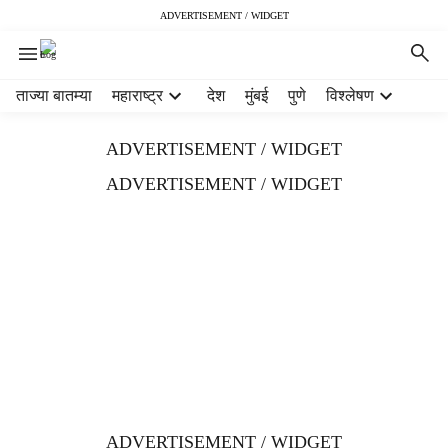
ADVERTISEMENT / WIDGET
H
ताज्या बातम्या
महाराष्ट्र
देश
मुंबई
पुणे
विश्लेषण
e
a
ADVERTISEMENT / WIDGET
d
e
ADVERTISEMENT / WIDGET
r
m
e
n
u
i
t
e
m
s
ADVERTISEMENT / WIDGET