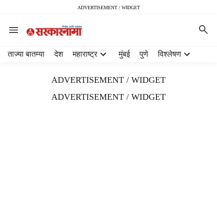
ADVERTISEMENT / WIDGET
H
ताज्या बातम्या
देश
महाराष्ट्र
मुंबई
पुणे
विश्लेषण
e
a
ADVERTISEMENT / WIDGET
d
e
ADVERTISEMENT / WIDGET
r
m
e
n
u
i
t
e
m
s