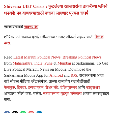
Shivsena UBT Crisis : फुटलेल्या खासदारांना ठाकरेंच्या प्लॅनने
धडकी! पद वाचवण्यासाठी करावा लागणार प्रचंड संघर्ष
सरकारनामाचे
सदस्य व्हा
शॉपिंगसाठी 'सकाळ प्राईम डील्स'च्या भन्नाट ऑफर्स पाहण्यासाठी
क्लिक
करा
.
Read
Latest Marathi Political News
,
Breaking Political News
from
Maharashtra
,
India
,
Pune
&
Mumbai
at Sarkarnama. To Get
Live Political Marathi News on Mobile, Download the
Sarkarnama Mobile App for
Android
and
IOS
. सरकारनामा आता
सर्व सोशल मीडिया प्लॅटफॉर्मवर. ताज्या राजकीय घडामोडींसाठी
फेसबुक
,
ट्विटर
,
इन्स्टाग्राम
,
शेअर चॅट
,
टेलिग्रामवर
आणि
व्हॉट्सॲप
आम्हाला फॉलो करा. तसेच,
सरकारनामा यूट्यूब चॅनेलला
आजच सबस्क्राइब
करा.