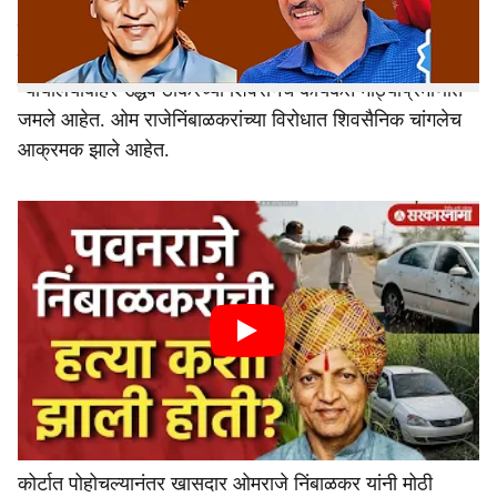
शिवसेनेचे खासदार ओम राजेनिंबाळकर कोर्टात हजर आहेत. त्यावेळी
प्रसार माध्यमाशी बोलताना ओमराजे निंबाळकर यांनी भावनविवश होत
कॅमेऱ्यासमोर मोठे विधान केले आहे. त्याचवेळी मुंबई सत्र
न्यायालयाबाहेर उद्धव ठाकरेंच्या शिवसेनेचे कार्यकर्ते मोठ्याप्रमाणांत
जमले आहेत. ओम राजेनिंबाळकरांच्या विरोधात शिवसैनिक चांगलेच
आक्रमक झाले आहेत.
कोर्टात पोहोचल्यानंतर खासदार ओमराजे निंबाळकर यांनी मोठी