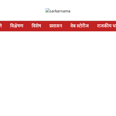
णे
विश्लेषण
विशेष
प्रशासन
वेब स्टोरीज
राजकीय भव