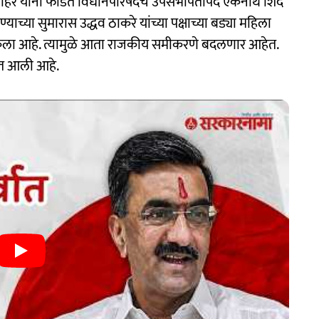
न अहिर यांना फोडत विधानपरिषदचे उपसभापतीपद एकनाथ शिंदे
जण्याच्या सुमारास उद्धव ठाकरे यांच्या पक्षाच्या बड्या महिला
रवेश केला आहे. त्यामुळे आता राजकीय समीकरणे बदलणार आहेत.
यात आली आहे.