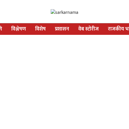
णे
विश्लेषण
विशेष
प्रशासन
वेब स्टोरीज
राजकीय भव