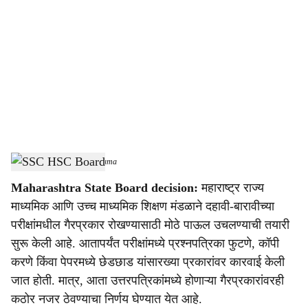
o
c
i
a
l
s
SSC HSC Board
-
Sarkarnama
h
Maharashtra State Board decision:
महाराष्ट्र राज्य
a
माध्यमिक आणि उच्च माध्यमिक शिक्षण मंडळाने दहावी-बारावीच्या
r
परीक्षांमधील गैरप्रकार रोखण्यासाठी मोठे पाऊल उचलण्याची तयारी
सुरू केली आहे. आतापर्यंत परीक्षांमध्ये प्रश्नपत्रिका फुटणे, कॉपी
e
करणे किंवा पेपरमध्ये छेडछाड यांसारख्या प्रकारांवर कारवाई केली
जात होती. मात्र, आता उत्तरपत्रिकांमध्ये होणाऱ्या गैरप्रकारांवरही
कठोर नजर ठेवण्याचा निर्णय घेण्यात येत आहे.