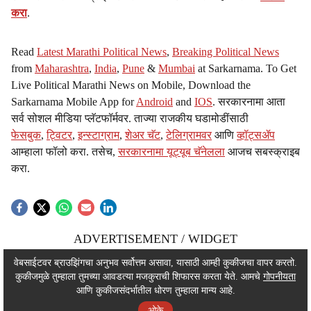
करा
.
Read
Latest Marathi Political News
,
Breaking Political News
from
Maharashtra
,
India
,
Pune
&
Mumbai
at Sarkarnama. To Get
Live Political Marathi News on Mobile, Download the
Sarkarnama Mobile App for
Android
and
IOS
. सरकारनामा आता
सर्व सोशल मीडिया प्लॅटफॉर्मवर. ताज्या राजकीय घडामोडींसाठी
फेसबुक
,
ट्विटर
,
इन्स्टाग्राम
,
शेअर चॅट
,
टेलिग्रामवर
आणि
व्हॉट्सॲप
आम्हाला फॉलो करा. तसेच,
सरकारनामा यूट्यूब चॅनेलला
आजच सबस्क्राइब
करा.
ADVERTISEMENT / WIDGET
ADVERTISEMENT / WIDGET
वेबसाईटवर ब्राउझिंगचा अनुभव सर्वोत्तम असावा, यासाठी आम्ही कुकीजचा वापर करतो.
कुकीजमुळे तुम्हाला तुमच्या आवडत्या मजकुराची शिफारस करता येते. आमचे
गोपनीयता
ADVERTISEMENT / WIDGET
आणि कुकीजसंदर्भातील धोरण तुम्हाला मान्य आहे.
ओके