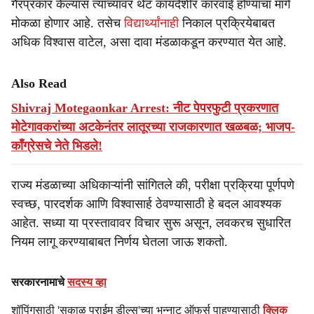
गैरप्रकार केल्यास त्यांच्यावर थेट कायदेशीर कारवाई होण्याचा मार्ग
मोकळा होणार आहे. तसेच
विद्यार्थ्यांनाही
निकाल प्रक्रियेबाबत
अधिक विश्वास वाटेल, असा दावा मंडळाकडून करण्यात येत आहे.
Also Read
Shivraj Motegaonkar Arrest: नीट पेपरफुटी प्रकरणात
मोटेगावकरांच्या अटकेनंतर लातूरच्या राजकारणात खळबळ; भाजप-
काँग्रेसचे नेते भिडले!
राज्य मंडळाच्या अधिकाऱ्यांनी सांगितले की, परीक्षा प्रक्रिया पूर्णपणे
स्वच्छ, पारदर्शक आणि विश्वासार्ह ठेवण्यासाठी हे बदल आवश्यक
आहेत. सध्या या प्रस्तावावर विचार सुरू असून, लवकरच सुधारित
नियम लागू करण्याबाबत निर्णय घेतला जाऊ शकतो.
सरकारनामाचे
सदस्य व्हा
शॉपिंगसाठी 'सकाळ प्राईम डील्स'च्या भन्नाट ऑफर्स पाहण्यासाठी
क्लिक