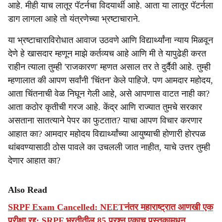
आहे. मीही याच लातूर पॅटर्नचा विदयार्थी आहे. आता या लातूर पॅटर्नला
डाग लागला आहे तो यंत्रणेच्या भ्रष्टाचाराने.
या भ्रष्टाचाराविरोधात आवाज उठवणे आणि विद्यार्थ्यांना न्याय मिळवून
देणे हे खासदार म्हणून माझे कर्तव्यच आहे आणि मी ते यापुढेही करत
राहीन त्याला तुम्ही 'राजकारण' म्हणत असाल तर ते दुर्दैवी आहे. तुम्ही
म्हणालात की आपण सर्वांनी 'चिंतन' केले पाहिजे. पण आमदार महोदय,
आता चिंतनाची वेळ निघून गेली आहे, असे आपणास वाटत नाही का?
आता कठोर कृतीची गरज आहे. केंद्र आणि राज्यात तुमचे सरकार
असताना सातत्याने पेपर का फुटतात? याचा आपण विचार करणार
आहात का? आमदार महोदय विद्यार्थ्यांच्या आयुष्याची होणारी होरपळ
थांबवण्यासाठी ठोस पावले का उचलली जात नाहीत, याचे उत्तर तुम्ही
देणार आहात का?
Also Read
SRPF Exam Cancelled: NEETनंतर महाराष्ट्रात आणखी एक
परीक्षा रद्द; SRPF भरतीतील 85 प्रश्न एकाच पुस्तकामधून