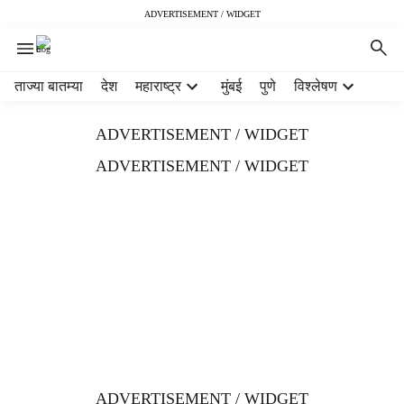
ADVERTISEMENT / WIDGET
H
ताज्या बातम्या
देश
महाराष्ट्र
मुंबई
पुणे
विश्लेषण
e
a
ADVERTISEMENT / WIDGET
d
e
ADVERTISEMENT / WIDGET
r
m
e
n
u
i
t
e
m
s
ADVERTISEMENT / WIDGET