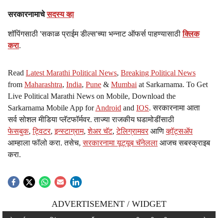
सरकारनामाचे
सदस्य व्हा
शॉपिंगसाठी 'सकाळ प्राईम डील्स'च्या भन्नाट ऑफर्स पाहण्यासाठी
क्लिक
करा
.
Read
Latest Marathi Political News
,
Breaking Political News
from
Maharashtra
,
India
,
Pune
&
Mumbai
at Sarkarnama. To Get
Live Political Marathi News on Mobile, Download the
Sarkarnama Mobile App for
Android
and
IOS
. सरकारनामा आता
सर्व सोशल मीडिया प्लॅटफॉर्मवर. ताज्या राजकीय घडामोडींसाठी
फेसबुक
,
ट्विटर
,
इन्स्टाग्राम
,
शेअर चॅट
,
टेलिग्रामवर
आणि
व्हॉट्सॲप
आम्हाला फॉलो करा. तसेच,
सरकारनामा यूट्यूब चॅनेलला
आजच सबस्क्राइब
करा.
ADVERTISEMENT / WIDGET