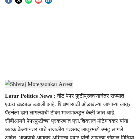
S
o
c
i
a
l
s
Shivraj Motegaonkar Arrest
-
Sarkarnama
h
Latur Politics News
: नीट पेपर फुटीप्रकरणानंतर राज्यात
a
एकच खळबळ उडाली आहे. शिक्षणासाठी ओळखल्या जाणाऱ्या लातूर
r
पॅटर्नला डाग लागल्याची टीका भाजपाकडून केली जात आहे.
सीबीआयने पेपरफुटीच्या प्रकरणात प्रा.शिवराज मोटेगावकर यांना
e
अटक केल्यानंतर याचे राजकीय पडसाद लातूरमध्ये उमटू लागले
आहेत. भाजपाचे आमदार अभिमन्यू पवार यांनी आपल्या सोशल मिडिया