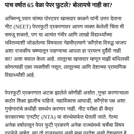
पाच वर्षात 65 वेळा पेपर फुटले? बोलायचे नाही का?
अभिमन्यू पवार यांच्या पोस्टवर खासदार काळगे यांनी उत्तर देताना
नीट (NEET) पेपरफुटी प्रकरणावर आपण व्यक्त केलेली चिंता मी
समजू शकतो, पण या अत्यंत गंभीर आणि लाखो विद्यार्थ्यांच्या
भवितव्याशी जोडलेल्या विषयाला नेहमीप्रमाणे 'काँग्रेस विरुद्ध भाजप'
अशा राजकीय चष्म्यातून पाहण्याचा आपला हा प्रयत्न दुर्दैवी नाही
का? असा सवाल केला आहे. लातूरचा खासदार म्हणून माझी बांधिलकी
कोणत्याही एका व्यक्तीशी नसून, लातूरच्या आणि देशाच्या प्रामाणिक
विद्यार्थ्यांशी आहे.
पेपरफुटी प्रकरणात अटक झालेले कोणीही असोत ,गुन्हा करणाऱ्याला
कठोर शिक्षा झालीच पाहिजे. महाविकास आघाडी, काँग्रेस पक्ष अशा
गुन्हेगारांचे कधीही समर्थन करणार नाही. नीट परीक्षा ही केंद्र
सरकारच्या 'एनटीए' (NTA) या संस्थेमार्फत घेतली जाते. गेल्या
अनेक वर्षापासून पेपर फुटी प्रकरणे अनेक राज्यांमध्ये चर्चेचा विषय
ठरलेले आहेत. मग तो राजस्थान असो मध्य प्रदेश असो देशभरात हे