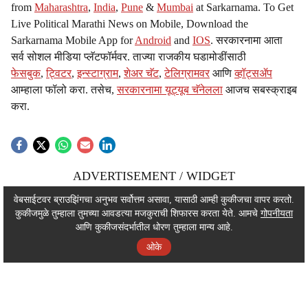
from
Maharashtra
,
India
,
Pune
&
Mumbai
at Sarkarnama. To Get
Live Political Marathi News on Mobile, Download the
Sarkarnama Mobile App for
Android
and
IOS
. सरकारनामा आता
सर्व सोशल मीडिया प्लॅटफॉर्मवर. ताज्या राजकीय घडामोडींसाठी
फेसबुक
,
ट्विटर
,
इन्स्टाग्राम
,
शेअर चॅट
,
टेलिग्रामवर
आणि
व्हॉट्सॲप
आम्हाला फॉलो करा. तसेच,
सरकारनामा यूट्यूब चॅनेलला
आजच सबस्क्राइब
करा.
ADVERTISEMENT / WIDGET
ADVERTISEMENT / WIDGET
वेबसाईटवर ब्राउझिंगचा अनुभव सर्वोत्तम असावा, यासाठी आम्ही कुकीजचा वापर करतो.
कुकीजमुळे तुम्हाला तुमच्या आवडत्या मजकुराची शिफारस करता येते. आमचे
गोपनीयता
ADVERTISEMENT / WIDGET
आणि कुकीजसंदर्भातील धोरण तुम्हाला मान्य आहे.
ओके