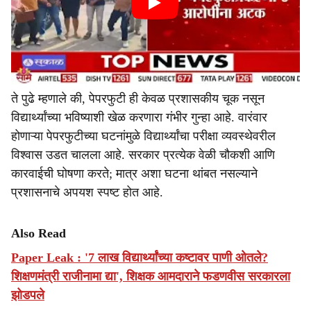
ते पुढे म्हणाले की, पेपरफुटी ही केवळ प्रशासकीय चूक नसून
विद्यार्थ्यांच्या भविष्याशी खेळ करणारा गंभीर गुन्हा आहे. वारंवार
होणाऱ्या पेपरफुटीच्या घटनांमुळे विद्यार्थ्यांचा परीक्षा व्यवस्थेवरील
विश्वास उडत चालला आहे. सरकार प्रत्येक वेळी चौकशी आणि
कारवाईची घोषणा करते; मात्र अशा घटना थांबत नसल्याने
प्रशासनाचे अपयश स्पष्ट होत आहे.
Also Read
Paper Leak : '7 लाख विद्यार्थ्यांच्या कष्टावर पाणी ओतले?
शिक्षणमंत्री राजीनामा द्या', शिक्षक आमदाराने फडणवीस सरकारला
झोडपले