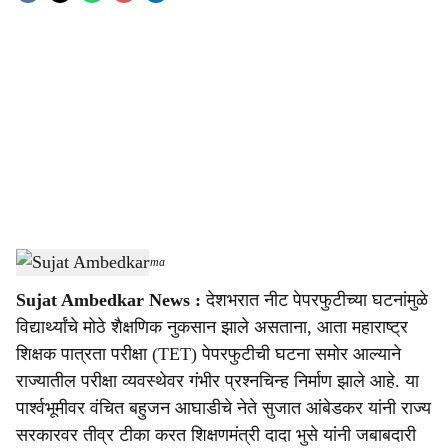
o
c
i
a
l
s
Sujat Ambedkar
-
Sarkarnama
h
Sujat Ambedkar News :
देशभरात नीट पेपरफुटीच्या घटनांमुळे
a
विद्यार्थ्यांचे मोठे शैक्षणिक नुकसान झाले असताना, आता महाराष्ट्र
r
शिक्षक पात्रता परीक्षा (TET) पेपरफुटीची घटना समोर आल्याने
राज्यातील परीक्षा व्यवस्थेवर गंभीर प्रश्नचिन्ह निर्माण झाले आहे. या
e
पार्श्वभूमीवर वंचित बहुजन आघाडीचे नेते सुजात आंबेडकर यांनी राज्य
सरकारवर तीव्र टीका करत शिक्षणमंत्री दादा भुसे यांनी जबाबदारी