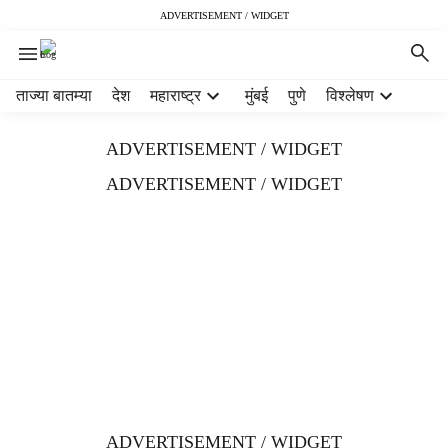
ADVERTISEMENT / WIDGET
H
ताज्या बातम्या
देश
महाराष्ट्र
मुंबई
पुणे
विश्लेषण
e
a
ADVERTISEMENT / WIDGET
d
e
ADVERTISEMENT / WIDGET
r
m
e
n
u
i
t
e
m
s
ADVERTISEMENT / WIDGET