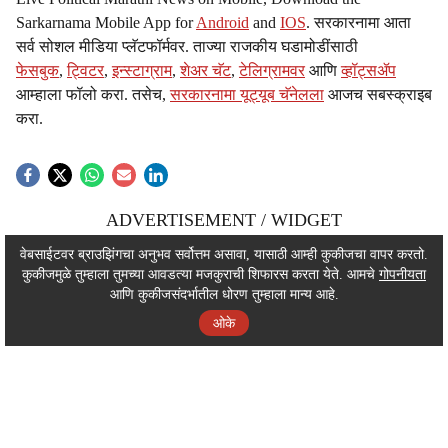
Sarkarnama Mobile App for
Android
and
IOS
. सरकारनामा आता
सर्व सोशल मीडिया प्लॅटफॉर्मवर. ताज्या राजकीय घडामोडींसाठी
फेसबुक
,
ट्विटर
,
इन्स्टाग्राम
,
शेअर चॅट
,
टेलिग्रामवर
आणि
व्हॉट्सॲप
आम्हाला फॉलो करा. तसेच,
सरकारनामा यूट्यूब चॅनेलला
आजच सबस्क्राइब
करा.
ADVERTISEMENT / WIDGET
ADVERTISEMENT / WIDGET
वेबसाईटवर ब्राउझिंगचा अनुभव सर्वोत्तम असावा, यासाठी आम्ही कुकीजचा वापर करतो.
कुकीजमुळे तुम्हाला तुमच्या आवडत्या मजकुराची शिफारस करता येते. आमचे
गोपनीयता
ADVERTISEMENT / WIDGET
आणि कुकीजसंदर्भातील धोरण तुम्हाला मान्य आहे.
ओके