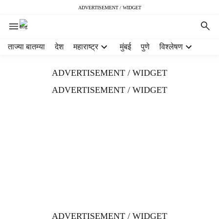
ADVERTISEMENT / WIDGET
H
ताज्या बातम्या
देश
महाराष्ट्र
मुंबई
पुणे
विश्लेषण
e
a
ADVERTISEMENT / WIDGET
d
e
ADVERTISEMENT / WIDGET
r
m
e
n
u
i
t
e
m
s
ADVERTISEMENT / WIDGET