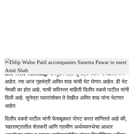
c
i
a
l
s
Dilip Walse Patil accompanies Sunetra Pawar to meet Amit Shah
-
Sarkarnama
h
BJP NCP Meeting:
उपमुख्यमंत्री सुनेत्रा पवार या दिल्लीमध्ये
a
आहेत. त्या आज गृहमंत्री अमित शाह यांची भेट घेणार आहेत. ही भेट
r
नेमकी का होत आहे, याची सविस्तर माहिती दिलीप वळसे पाटील यांनी
दिली आहे. सुनेत्रा पवारांसोबत ते देखील अमित शाह यांना भेटणार
e
आहेत.
दिलीप वळसे पाटील यांनी फेसबूकवर पोस्ट करत सांगितले आहे की,
'महाराष्ट्रातील शेतकरी आणि ग्रामीण अर्थव्यवस्थेचा आधार