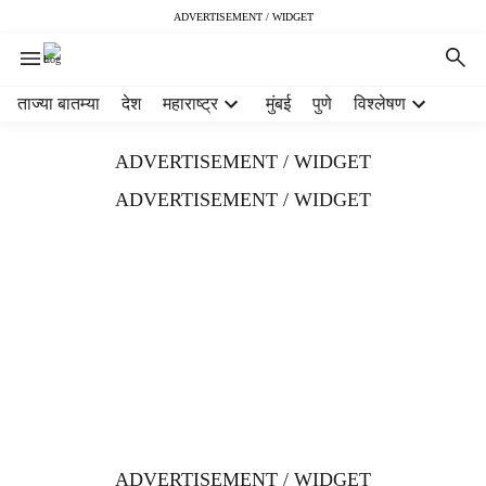
ADVERTISEMENT / WIDGET
H
ताज्या बातम्या
देश
महाराष्ट्र
मुंबई
पुणे
विश्लेषण
e
a
ADVERTISEMENT / WIDGET
d
e
ADVERTISEMENT / WIDGET
r
m
e
n
u
i
t
e
m
s
ADVERTISEMENT / WIDGET