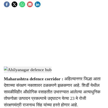
S
o
c
i
a
l
s
Ahilyanagar defence hub
-
Sarkarnama
h
Maharashtra defence corridor :
अहिल्यानगर जिल्हा आता
a
देशाच्या संरक्षण नकाशावर ठळकपणे झळकणार आहे. शिर्डी येथील
r
सावळीविहीर औद्योगिक वसाहतीत उभारण्यात आलेल्या अत्याधुनिक
तोफगोळा उत्पादन प्रकल्पाचे उद्घाटन येत्या 23 मे रोजी
e
संरक्षणमंत्री राजनाथ सिंह यांच्या हस्ते होणार आहे.