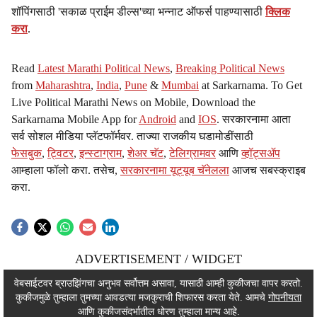
शॉपिंगसाठी 'सकाळ प्राईम डील्स'च्या भन्नाट ऑफर्स पाहण्यासाठी
क्लिक
करा
.
Read
Latest Marathi Political News
,
Breaking Political News
from
Maharashtra
,
India
,
Pune
&
Mumbai
at Sarkarnama. To Get
Live Political Marathi News on Mobile, Download the
Sarkarnama Mobile App for
Android
and
IOS
. सरकारनामा आता
सर्व सोशल मीडिया प्लॅटफॉर्मवर. ताज्या राजकीय घडामोडींसाठी
फेसबुक
,
ट्विटर
,
इन्स्टाग्राम
,
शेअर चॅट
,
टेलिग्रामवर
आणि
व्हॉट्सॲप
आम्हाला फॉलो करा. तसेच,
सरकारनामा यूट्यूब चॅनेलला
आजच सबस्क्राइब
करा.
ADVERTISEMENT / WIDGET
ADVERTISEMENT / WIDGET
वेबसाईटवर ब्राउझिंगचा अनुभव सर्वोत्तम असावा, यासाठी आम्ही कुकीजचा वापर करतो.
कुकीजमुळे तुम्हाला तुमच्या आवडत्या मजकुराची शिफारस करता येते. आमचे
गोपनीयता
ADVERTISEMENT / WIDGET
आणि कुकीजसंदर्भातील धोरण तुम्हाला मान्य आहे.