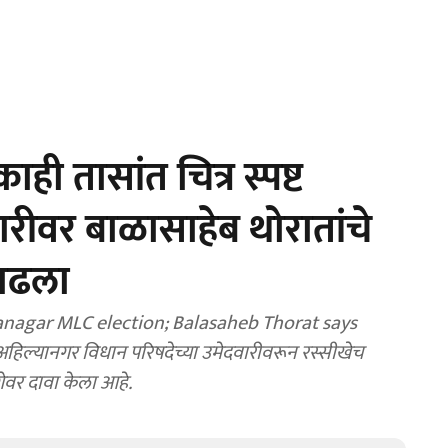
ी तासांत चित्र स्पष्ट
रीवर बाळासाहेब थोरातांचे
वाढला
nagar MLC election; Balasaheb Thorat says
िल्यानगर विधान परिषदेच्या उमेदवारीवरून रस्सीखेच
गेवर दावा केला आहे.