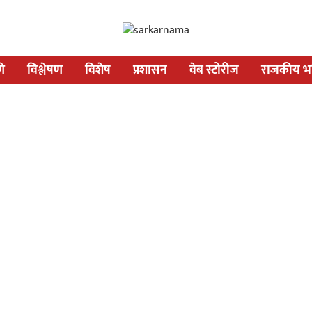
णे
विश्लेषण
विशेष
प्रशासन
वेब स्टोरीज
राजकीय भव