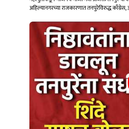
अहिल्यानगरच्या राजकारणात तनपुरेविरुद्ध काँग्रेस