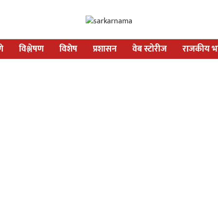
णे
विश्लेषण
विशेष
प्रशासन
वेब स्टोरीज
राजकीय भव