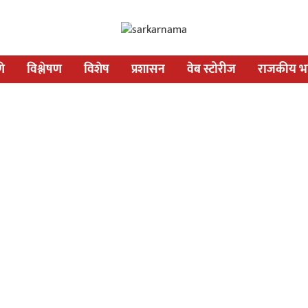
णे
विश्लेषण
विशेष
प्रशासन
वेब स्टोरीज
राजकीय भव