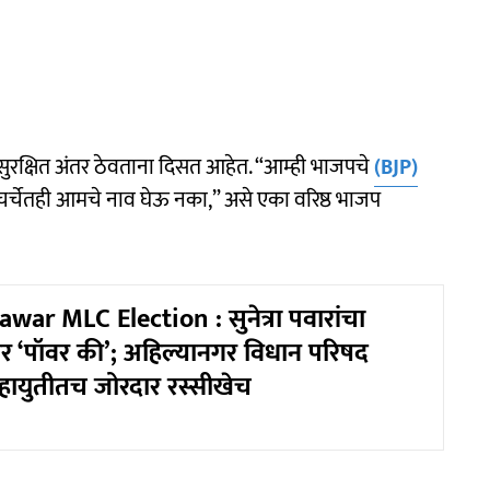
न सुरक्षित अंतर ठेवताना दिसत आहेत. “आम्ही भाजपचे
(BJP)
चर्चेतही आमचे नाव घेऊ नका,” असे एका वरिष्ठ भाजप
war MLC Election : सुनेत्रा पवारांचा
ार ‘पॉवर की’; अहिल्यानगर विधान परिषद
हायुतीतच जोरदार रस्सीखेच