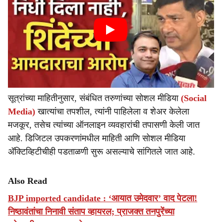
सूत्रांच्या माहितीनुसार, संबंधित तरुणांच्या सोशल मीडिया
(Social
Media)
खात्यांचा तपशील, त्यांनी पाहिलेला व शेअर केलेला
मजकूर, तसेच त्यांच्या ऑनलाइन व्यवहारांची तपासणी केली जात
आहे. डिजिटल उपकरणांमधील माहिती आणि सोशल मीडिया
अ‍ॅक्टिव्हिटीचीही पडताळणी सुरू असल्याचे सांगितले जात आहे.
Also Read
BJP imported candidate : ‘आयात उमेदवार’ वाद पेटला!
निष्ठावंतांचा निनावी संताप व्हायरल; प्राजक्त तनपुरेंच्या