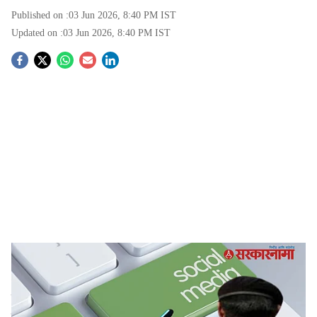
Published on :
03 Jun 2026, 8:40 PM
IST
Updated on :
03 Jun 2026, 8:40 PM
IST
S
o
c
i
a
l
s
ATS Investigation in Shrirampur
-
Sarkarnama
h
Shrirampur ATS Probe :
पाकिस्तानशी संबंधित सोशल
a
मीडिया रील्स पाहणे आणि त्यावर आक्षेपार्ह स्वरूपाच्या प्रतिक्रिया