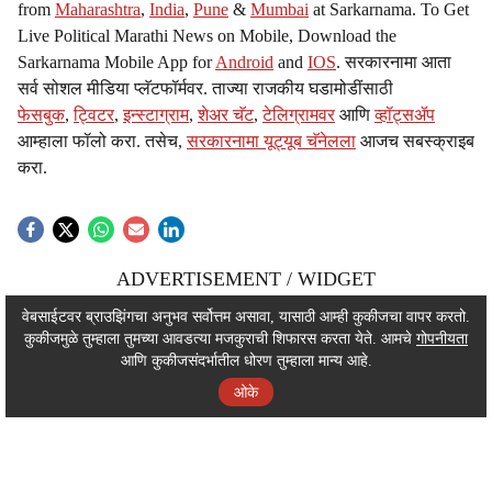
from
Maharashtra
,
India
,
Pune
&
Mumbai
at Sarkarnama. To Get
Live Political Marathi News on Mobile, Download the
Sarkarnama Mobile App for
Android
and
IOS
. सरकारनामा आता
सर्व सोशल मीडिया प्लॅटफॉर्मवर. ताज्या राजकीय घडामोडींसाठी
फेसबुक
,
ट्विटर
,
इन्स्टाग्राम
,
शेअर चॅट
,
टेलिग्रामवर
आणि
व्हॉट्सॲप
आम्हाला फॉलो करा. तसेच,
सरकारनामा यूट्यूब चॅनेलला
आजच सबस्क्राइब
करा.
ADVERTISEMENT / WIDGET
ADVERTISEMENT / WIDGET
वेबसाईटवर ब्राउझिंगचा अनुभव सर्वोत्तम असावा, यासाठी आम्ही कुकीजचा वापर करतो.
कुकीजमुळे तुम्हाला तुमच्या आवडत्या मजकुराची शिफारस करता येते. आमचे
गोपनीयता
ADVERTISEMENT / WIDGET
आणि कुकीजसंदर्भातील धोरण तुम्हाला मान्य आहे.
ओके