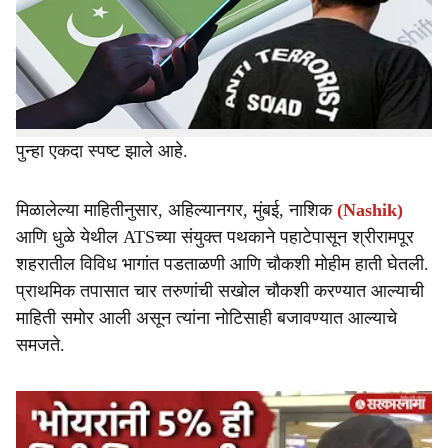
r
नोंदविल्याच्या संशयावरून महाराष्ट्र दहशतवादविरोधी पथकाने
(ATS) अहिल्यानगर जिल्ह्यातील श्रीरामपूर शहरात मोठी चौकशी
e
मोहीम सुरू केली आहे.
या कारवाईमुळे शहरात एकच खळबळ उडाली असून सोशल
मीडियावरील हालचालींवर सुरक्षा यंत्रणांचे बारकाईने लक्ष असल्याचे
पुन्हा एकदा स्पष्ट झाले आहे.
मिळालेल्या माहितीनुसार, अहिल्यानगर, मुंबई, नाशिक
(Nashik)
आणि धुळे येथील ATSच्या संयुक्त पथकाने पहाटेपासून श्रीरामपूर
शहरातील विविध भागांत पडताळणी आणि चौकशी मोहीम हाती घेतली.
प्राथमिक तपासात चार तरुणांची सखोल चौकशी करण्यात आल्याची
माहिती समोर आली असून त्यांना नोटिसाही बजावण्यात आल्याचे
समजते.