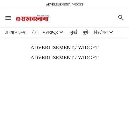
ADVERTISEMENT / WIDGET
H
ताज्या बातम्या
देश
महाराष्ट्र
मुंबई
पुणे
विश्लेषण
e
a
ADVERTISEMENT / WIDGET
d
e
ADVERTISEMENT / WIDGET
r
m
e
n
u
i
t
e
m
s