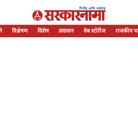
णे
विश्लेषण
विशेष
प्रशासन
वेब स्टोरीज
राजकीय भव