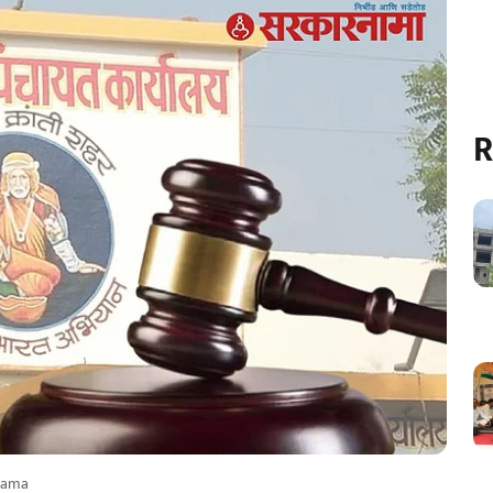
R
nama