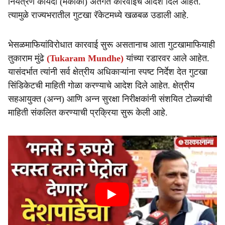
नियंत्रण कायदा (मकोका) अंतर्गत कारवाईचे आदेश दिले आहेत.
त्यामुळे राज्यभरातील गुटखा रॅकेटमध्ये खळबळ उडाली आहे.
भेसळमाफियांविरोधात कारवाई सुरू असतानाच आता गुटखामाफियाही
तुकाराम मुंढे
(Tukaram Mundhe)
यांच्या रडारवर आले आहेत.
यासंदर्भात त्यांनी सर्व क्षेत्रीय अधिकाऱ्यांना स्पष्ट निर्देश देत गुटखा
सिंडिकेटची माहिती गोळा करण्याचे आदेश दिले आहेत. क्षेत्रीय
सहआयुक्त (अन्न) आणि अन्न सुरक्षा निरीक्षकांनी संशयित टोळ्यांची
माहिती संकलित करण्याची प्रक्रिया सुरू केली आहे.