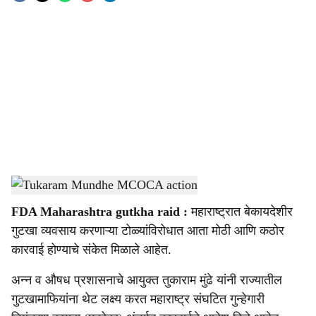
o
c
i
a
l
s
Tukaram Mundhe MCOCA action
-
Sarkarnama
h
FDA Maharashtra gutkha raid :
महाराष्ट्रात बेकायदेशीर
a
गुटखा व्यवसाय करणाऱ्या टोळ्यांविरोधात आता मोठी आणि कठोर
r
कारवाई होण्याचे संकेत मिळाले आहेत.
e
अन्न व औषध प्रशासनाचे आयुक्त तुकाराम मुंढे यांनी राज्यातील
गुटखामाफियांना थेट लक्ष्य करत महाराष्ट्र संघटित गुन्हेगारी