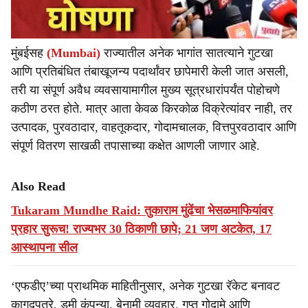
मुंबईसह
(Mumbai)
राज्यातील अनेक भागांत सातत्याने गुटखा
आणि प्रतिबंधित तंबाखूजन्य पदार्थांवर छापेमारी केली जात असली,
तरी या संपूर्ण अवैध व्यवसायामागील मुख्य सूत्रधारांपर्यंत पोहोचणे
कठीण ठरत होते. मात्र आता केवळ किरकोळ विक्रेत्यांवर नाही, तर
उत्पादक, पुरवठादार, वाहतूकदार, गोदामचालक, वित्तपुरवठादार आणि
संपूर्ण वितरण साखळी तपासाच्या कक्षेत आणली जाणार आहे.
Also Read
Tukaram Mundhe Raid: तुकाराम मुंढेंचा भेसळमाफियांवर
प्रहार सुरूच! राज्यभर 30 ठिकाणी छापे; 21 जण अटकेत, 17
आस्थापना सील
‘एफडीए’च्या प्राथमिक माहितीनुसार, अनेक गुटखा रॅकेट बनावट
कागदपत्रे, डमी कंपन्या, बेनामी व्यवहार, गुप्त गोदामे आणि