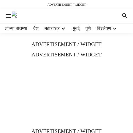
ADVERTISEMENT / WIDGET
H
ताज्या बातम्या
देश
महाराष्ट्र
मुंबई
पुणे
विश्लेषण
e
a
ADVERTISEMENT / WIDGET
d
e
ADVERTISEMENT / WIDGET
r
m
e
n
u
i
t
e
m
s
ADVERTISEMENT / WIDGET