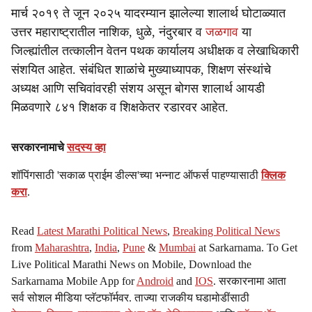
मार्च २०१९ ते जून २०२५ यादरम्यान झालेल्या शालार्थ घोटाळ्यात
उत्तर महाराष्ट्रातील नाशिक, धुळे, नंदुरबार व
जळगाव
या
जिल्ह्यांतील तत्कालीन वेतन पथक कार्यालय अधीक्षक व लेखाधिकारी
संशयित आहेत. संबंधित शाळांचे मुख्याध्यापक, शिक्षण संस्थांचे
अध्यक्ष आणि सचिवांवरही संशय असून बोगस शालार्थ आयडी
मिळवणारे ८४१ शिक्षक व शिक्षकेतर रडारवर आहेत.
सरकारनामाचे
सदस्य व्हा
शॉपिंगसाठी 'सकाळ प्राईम डील्स'च्या भन्नाट ऑफर्स पाहण्यासाठी
क्लिक
करा
.
Read
Latest Marathi Political News
,
Breaking Political News
from
Maharashtra
,
India
,
Pune
&
Mumbai
at Sarkarnama. To Get
Live Political Marathi News on Mobile, Download the
Sarkarnama Mobile App for
Android
and
IOS
. सरकारनामा आता
सर्व सोशल मीडिया प्लॅटफॉर्मवर. ताज्या राजकीय घडामोडींसाठी