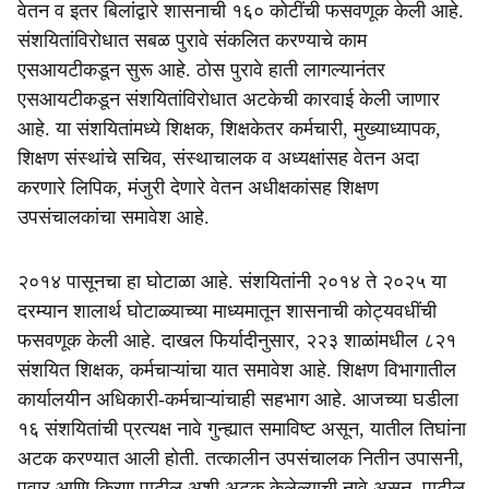
वेतन व इतर बिलांद्वारे शासनाची १६० कोटींची फसवणूक केली आहे.
संशयितांविरोधात सबळ पुरावे संकलित करण्याचे काम
एसआयटीकडून सुरू आहे. ठोस पुरावे हाती लागल्यानंतर
एसआयटीकडून संशयितांविरोधात अटकेची कारवाई केली जाणार
आहे. या संशयितांमध्ये शिक्षक, शिक्षकेतर कर्मचारी, मुख्याध्यापक,
शिक्षण संस्थांचे सचिव, संस्थाचालक व अध्यक्षांसह वेतन अदा
करणारे लिपिक, मंजुरी देणारे वेतन अधीक्षकांसह शिक्षण
उपसंचालकांचा समावेश आहे.
२०१४ पासूनचा हा घोटाळा आहे. संशयितांनी २०१४ ते २०२५ या
दरम्यान शालार्थ घोटाळ्याच्या माध्यमातून शासनाची कोट्यवधींची
फसवणूक केली आहे. दाखल फिर्यादीनुसार, २२३ शाळांमधील ८२१
संशयित शिक्षक, कर्मचाऱ्यांचा यात समावेश आहे. शिक्षण विभागातील
कार्यालयीन अधिकारी-कर्मचाऱ्यांचाही सहभाग आहे. आजच्या घडीला
१६ संशयितांची प्रत्यक्ष नावे गुन्ह्यात समाविष्ट असून, यातील तिघांना
अटक करण्यात आली होती. तत्कालीन उपसंचालक नितीन उपासनी,
पवार आणि किरण पाटील अशी अटक केलेल्याची नावे असून, पाटील