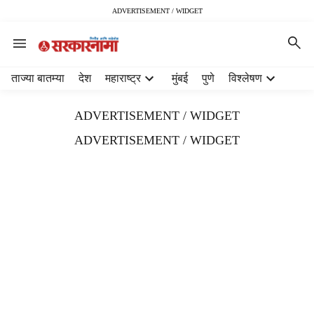
ADVERTISEMENT / WIDGET
H
ताज्या बातम्या
देश
महाराष्ट्र
मुंबई
पुणे
विश्लेषण
e
a
ADVERTISEMENT / WIDGET
d
e
ADVERTISEMENT / WIDGET
r
m
e
n
u
i
t
e
m
s