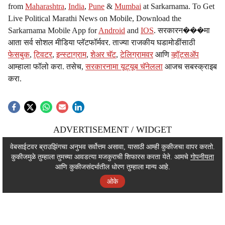
from
Maharashtra
,
India
,
Pune
&
Mumbai
at Sarkarnama. To Get
Live Political Marathi News on Mobile, Download the
Sarkarnama Mobile App for
Android
and
IOS
. सरकारन���मा
आता सर्व सोशल मीडिया प्लॅटफॉर्मवर. ताज्या राजकीय घडामोडींसाठी
फेसबुक
,
ट्विटर
,
इन्स्टाग्राम
,
शेअर चॅट
,
टेलिग्रामवर
आणि
व्हॉट्सॲप
आम्हाला फॉलो करा. तसेच,
सरकारनामा यूट्यूब चॅनेलला
आजच सबस्क्राइब
करा.
ADVERTISEMENT / WIDGET
ADVERTISEMENT / WIDGET
वेबसाईटवर ब्राउझिंगचा अनुभव सर्वोत्तम असावा, यासाठी आम्ही कुकीजचा वापर करतो.
कुकीजमुळे तुम्हाला तुमच्या आवडत्या मजकुराची शिफारस करता येते. आमचे
गोपनीयता
ADVERTISEMENT / WIDGET
आणि कुकीजसंदर्भातील धोरण तुम्हाला मान्य आहे.
ओके