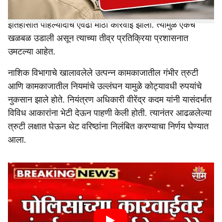
अधिकाऱ्यांना प्रशासनाने निलंबित केले आहे. परिवहन महामंडळाच्या
इतिहासात पहिल्यांदाच एवढी मोठी कारवाई झाली. त्यामुळे एकच
खळबळ उडाली असून त्याच्या तीव्र प्रतिक्रिया प्रशासनात
उमटल्या आहेत.
नाशिक विभागाचे खालावलेले उत्पन्न कामकाजातील गंभीर त्रुटी
आणि कामकाजातील नियमांचे उल्लंघन यामुळे कोट्यावधी रुपयांचे
नुकसान झाले होते. नियंत्रण अधिकारी वीरेंद्र कदम यांनी यासंदर्भात
विविध आकारांना भेटी देऊन पाहणी केली होती. त्यानंतर आढळलेल्या
त्रुटी लक्षात घेऊन थेट वरिष्ठांना निलंबित करण्याचा निर्णय घेण्यात
आला.