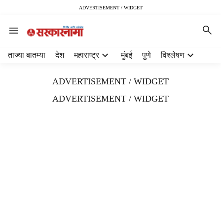
ADVERTISEMENT / WIDGET
H
ताज्या बातम्या
देश
महाराष्ट्र
मुंबई
पुणे
विश्लेषण
e
a
ADVERTISEMENT / WIDGET
d
e
ADVERTISEMENT / WIDGET
r
m
e
n
u
i
t
e
m
s