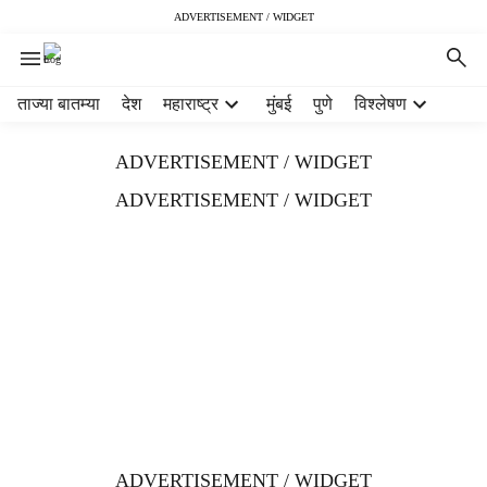
ADVERTISEMENT / WIDGET
H
ताज्या बातम्या
देश
महाराष्ट्र
मुंबई
पुणे
विश्लेषण
e
a
ADVERTISEMENT / WIDGET
d
e
ADVERTISEMENT / WIDGET
r
m
e
n
u
i
t
e
m
s
ADVERTISEMENT / WIDGET