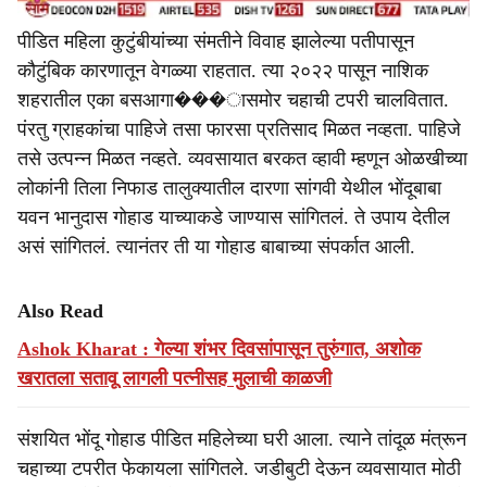
पीडित महिला कुटुंबीयांच्या संमतीने विवाह झालेल्या पतीपासून
कौटुंबिक कारणातून वेगळ्या राहतात. त्या २०२२ पासून नाशिक
शहरातील एका बसआगा���ासमोर चहाची टपरी चालवितात.
पंरतु ग्राहकांचा पाहिजे तसा फारसा प्रतिसाद मिळत नव्हता. पाहिजे
तसे उत्पन्न मिळत नव्हते. व्यवसायात बरकत व्हावी म्हणून ओळखीच्या
लोकांनी तिला निफाड तालुक्यातील दारणा सांगवी येथील भोंदूबाबा
यवन भानुदास गोहाड याच्याकडे जाण्यास सांगितलं. ते उपाय देतील
असं सांगितलं. त्यानंतर ती या गोहाड बाबाच्या संपर्कात आली.
Also Read
Ashok Kharat : गेल्या शंभर दिवसांपासून तुरुंगात, अशोक
खरातला सतावू लागली पत्नीसह मुलाची काळजी
संशयित भोंदू गोहाड पीडित महिलेच्या घरी आला. त्याने तांदूळ मंत्रून
चहाच्या टपरीत फेकायला सांगितले. जडीबुटी देऊन व्यवसायात मोठी