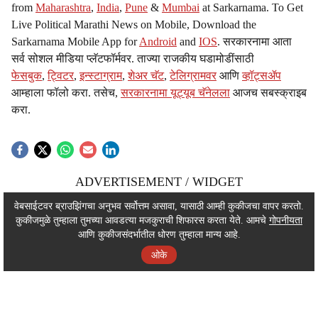
from
Maharashtra
,
India
,
Pune
&
Mumbai
at Sarkarnama. To Get
Live Political Marathi News on Mobile, Download the
Sarkarnama Mobile App for
Android
and
IOS
. सरकारनामा आता
सर्व सोशल मीडिया प्लॅटफॉर्मवर. ताज्या राजकीय घडामोडींसाठी
फेसबुक
,
ट्विटर
,
इन्स्टाग्राम
,
शेअर चॅट
,
टेलिग्रामवर
आणि
व्हॉट्सॲप
आम्हाला फॉलो करा. तसेच,
सरकारनामा यूट्यूब चॅनेलला
आजच सबस्क्राइब
करा.
ADVERTISEMENT / WIDGET
ADVERTISEMENT / WIDGET
वेबसाईटवर ब्राउझिंगचा अनुभव सर्वोत्तम असावा, यासाठी आम्ही कुकीजचा वापर करतो.
कुकीजमुळे तुम्हाला तुमच्या आवडत्या मजकुराची शिफारस करता येते. आमचे
गोपनीयता
ADVERTISEMENT / WIDGET
आणि कुकीजसंदर्भातील धोरण तुम्हाला मान्य आहे.
ओके