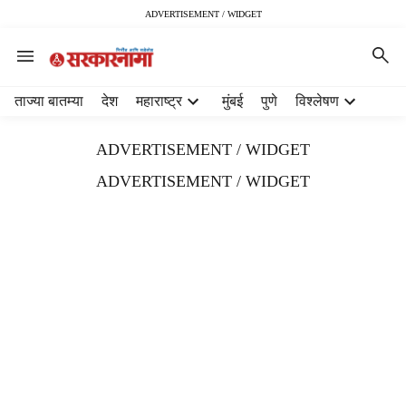
ADVERTISEMENT / WIDGET
H
ताज्या बातम्या
देश
महाराष्ट्र
मुंबई
पुणे
विश्लेषण
e
a
ADVERTISEMENT / WIDGET
d
e
ADVERTISEMENT / WIDGET
r
m
e
n
u
i
t
e
m
s