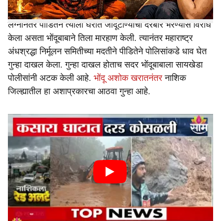
लग्नानंतर पीडितेने त्याला घरात जादूटोण्याचा दरबार भरण्यास विरोध
केला असता भोंदूबाबाने तिला मारहाण केली. त्यानंतर महाराष्ट्र
अंधश्रद्धा निर्मूलन समितीच्या मदतीने पीडितेने पोलिसांकडे धाव घेत
गुन्हा दाखल केला. गुन्हा दाखल होताच सदर भोंदूबाबाला सायखेडा
पोलीसांनी अटक केली आहे.
भोंदू अशोक खरातनंतर
नाशिक
जिल्ह्यातील हा अशाप्रकारचा आठवा गुन्हा आहे.