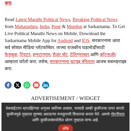
करा
.
Read
Latest Marathi Political News
,
Breaking Political News
from
Maharashtra
,
India
,
Pune
&
Mumbai
at Sarkarnama. To Get
Live Political Marathi News on Mobile, Download the
Sarkarnama Mobile App for
Android
and
IOS
. सरकारनामा आता
सर्व सोशल मीडिया प्लॅटफॉर्मवर. ताज्या राजकीय घडामोडींसाठी
फेसबुक
,
ट्विटर
,
इन्स्टाग्राम
,
शेअर चॅट
,
टेलिग्रामवर
आणि
व्हॉट्सॲप
आम्हाला फॉलो करा. तसेच,
सरकारनामा यूट्यूब चॅनेलला
आजच सबस्क्राइब
करा.
ADVERTISEMENT / WIDGET
ADVERTISEMENT / WIDGET
वेबसाईटवर ब्राउझिंगचा अनुभव सर्वोत्तम असावा, यासाठी आम्ही कुकीजचा वापर करतो.
कुकीजमुळे तुम्हाला तुमच्या आवडत्या मजकुराची शिफारस करता येते. आमचे
गोपनीयता
ADVERTISEMENT / WIDGET
आणि कुकीजसंदर्भातील धोरण तुम्हाला मान्य आहे.
ओके