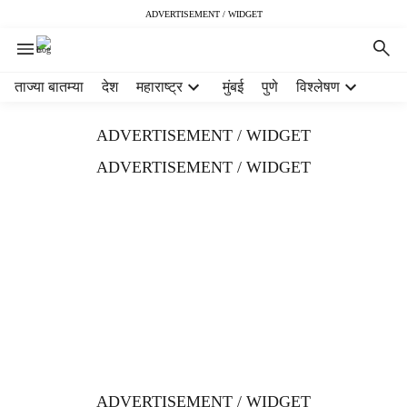
ADVERTISEMENT / WIDGET
H
ताज्या बातम्या
देश
महाराष्ट्र
मुंबई
पुणे
विश्लेषण
e
a
ADVERTISEMENT / WIDGET
d
e
ADVERTISEMENT / WIDGET
r
m
e
n
u
i
t
e
m
s
ADVERTISEMENT / WIDGET