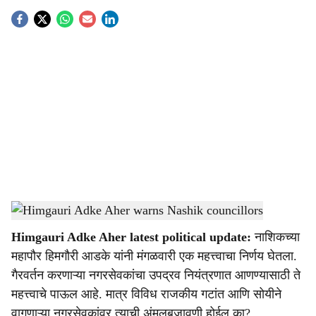
S
o
c
i
a
l
s
Himgauri Adke Aher warns Nashik councillors
-
Sarkarnama
h
Himgauri Adke Aher latest political update:
नाशिकच्या
a
महापौर हिमगौरी आडके यांनी मंगळवारी एक महत्त्वाचा निर्णय घेतला.
r
गैरवर्तन करणाऱ्या नगरसेवकांचा उपद्रव नियंत्रणात आणण्यासाठी ते
महत्त्वाचे पाऊल आहे. मात्र विविध राजकीय गटांत आणि सोयीने
e
वागणाऱ्या नगरसेवकांवर त्याची अंमलबजावणी होईल का?