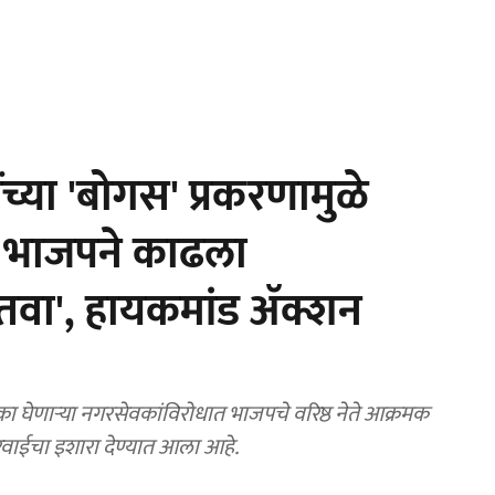
च्या 'बोगस' प्रकरणामुळे
र! भाजपने काढला
तवा', हायकमांड ॲक्शन
ा घेणाऱ्या नगरसेवकांविरोधात भाजपचे वरिष्ठ नेते आक्रमक
ारवाईचा इशारा देण्यात आला आहे.