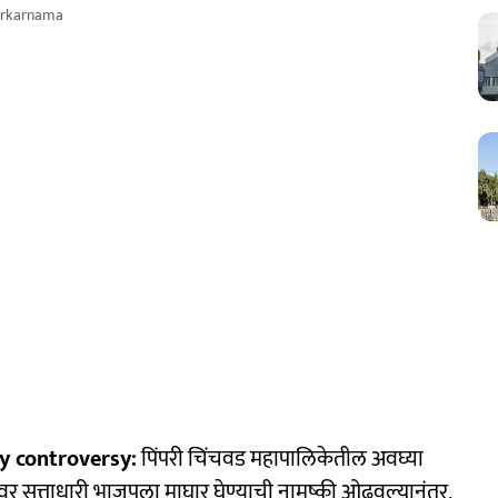
arkarnama
y controversy:
पिंपरी चिंचवड महापालिकेतील अवघ्या
ांवर सत्ताधारी भाजपला माघार घेण्याची नामुष्की ओढवल्यानंतर,