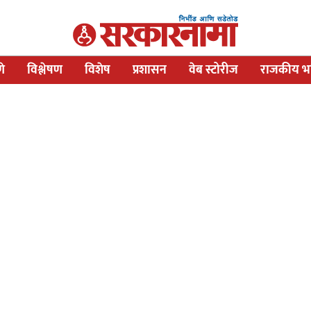
णे
विश्लेषण
विशेष
प्रशासन
वेब स्टोरीज
राजकीय भव