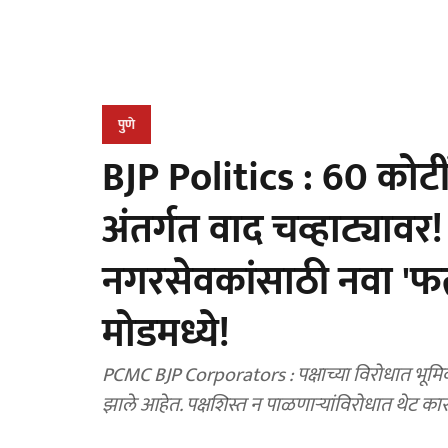
पुणे
BJP Politics : 60 कोटीं
अंतर्गत वाद चव्हाट्याव
नगरसेवकांसाठी नवा 'फ
मोडमध्ये!
PCMC BJP Corporators : पक्षाच्या विरोधात भूमिक
झाले आहेत. पक्षशिस्त न पाळणाऱ्यांविरोधात थेट क