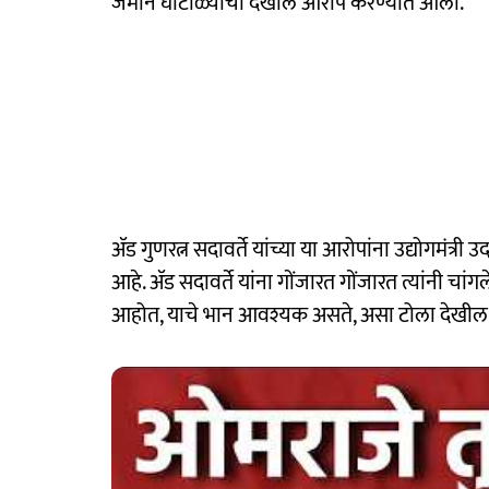
जमीन घोटाळ्याचा देखील आरोप करण्यात आला.
ॲड गुणरत्न सदावर्ते यांच्या या आरोपांना उद्योगमंत्री
आहे. ॲड सदावर्ते यांना गोंजारत गोंजारत त्यांनी च
आहोत, याचे भान आवश्यक असते, असा टोला देखी