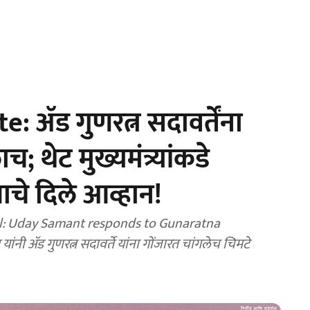
ॲड गुणरत्न सदावर्तेंना
च; थेट मुख्यमंत्र्यांकडे
चे दिले आव्हान!
: Uday Samant responds to Gunaratna
ांनी ॲड गुणरत्न सदावर्ते यांना गोंजारत चांगलेच चिमटे