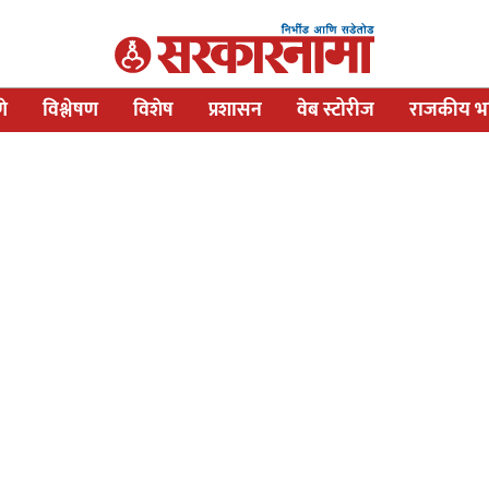
णे
विश्लेषण
विशेष
प्रशासन
वेब स्टोरीज
राजकीय भव