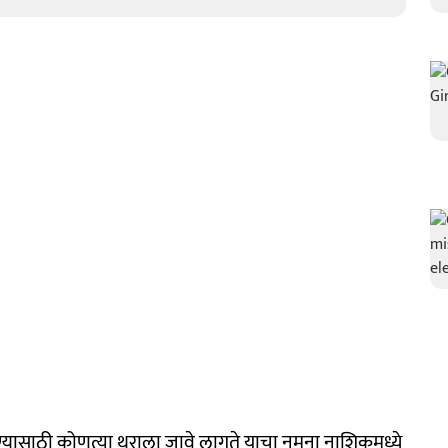
यासाठी कोणत्या थराला जावे लागते याचा नमुना नाशिकमध्ये