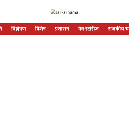
णे
विश्लेषण
विशेष
प्रशासन
वेब स्टोरीज
राजकीय भव