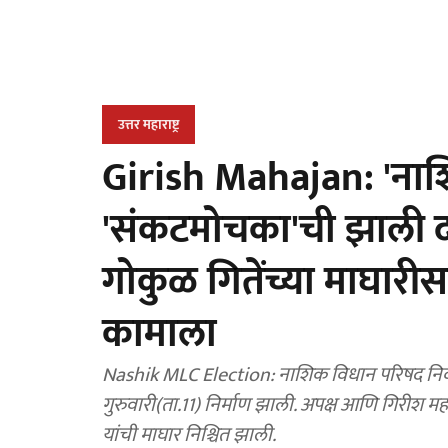
उत्तर महाराष्ट्र
Girish Mahajan: 'नाश
'संकटमोचका'ची झाली द
गोकुळ गितेंच्या माघार
कामाला
Nashik MLC Election: नाशिक विधान परिषद निवडणु
गुरुवारी(ता.11) निर्माण झाली. अपक्ष आणि गिरीश म
यांची माघार निश्चित झाली.